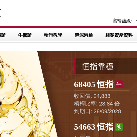
窩輪熱線: +8
股證
牛熊證
輪證教學
滬深港通
相關資產資料
友邦續偏軟
15795
旭創
13822
友邦
購
購
行使價: 1,488
行使價: 81.880
實際槓桿: 2.27 倍
實際槓桿: 6.40 倍
到期日: 29/01/2027
到期日: 29/01/2027
14956
立訊
15790
匯豐
購
購