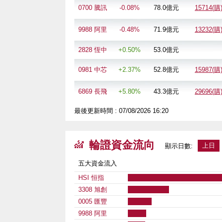
0700 騰訊
-0.08%
78.0
億元
15714(購
9988 阿里
-0.48%
71.9
億元
13232(購
2828 恆中
+0.50%
53.0
億元
0981 中芯
+2.37%
52.8
億元
15987(購
6869 長飛
+5.80%
43.3
億元
29696(購
最後更新時間 :
07/08/2026 16:20
輪證資金流向
上日
顯示日數:
五大資金流入
HSI 恒指
3308 旭創
0005 匯豐
9988 阿里