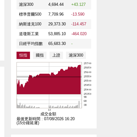
滬深300
4,694.44
+43.127
標準普爾500
7,709.96
-13.590
納斯達克100
29,373.30
-114.457
道瓊斯工業
53,885.10
-464.020
日經平均指數
65,683.30
-
恒指
國指
上證
滬深300
成交金額
最後更新時間 : 07/08/2026 16:20
(15分鐘延遲)