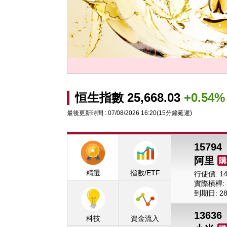
使價: 428.880
收回價: 26,018
際槓桿: 1.81 倍
槓桿比率: 55.80 倍
期日: 20/01/2027
到期日: 27/04/2029
恒生指數
25,668.03
+0.54%
最後更新時間 : 07/08/2026 16:20(15分鐘延遲)
15794
阿里
購
精選
指數/ETF
行使價: 14
實際槓桿: 3
到期日: 28/
13636
科技
資金流入