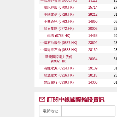
中國海外發展 (0688.HK)
29111
13
騰訊控股 (0700.HK)
15714
27
中國電信 (0728.HK)
29212
31
中興通訊 (0763.HK)
14890
08
閱文集團 (0772.HK)
20005
23
鐵塔 (0788.HK)
14468
29
中國石油股份 (0857.HK)
23692
23
中國海洋石油 (0883.HK)
28139
23
華能國際電力股份
28034
31
(0902.HK)
海螺水泥 (0914.HK)
29109
31
龍源電力 (0916.HK)
28115
23
建設銀行 (0939.HK)
14306
01
中國移動 (0941.HK)
15022
26
信義光能 (0968.HK)
15749
26
訂閱中銀國際輪證資訊
中芯國際 (0981.HK)
15987
26
電郵地址
聯想集團 (0992.HK)
29112
16