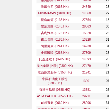
銀河娛樂 (0027.HK)
14236
29
港鐵公司 (0066.HK)
24849
23
MINIMAX-W (0100.HK)
14569
29
昆侖能源 (0135.HK)
27654
18
建滔集團 (0148.HK)
28863
30
吉利汽車 (0175.HK)
15028
26
東岳集團 (0189.HK)
13228
31
阿里健康 (0241.HK)
14238
31
金蝶國際 (0268.HK)
27309
23
比亞迪電子 (0285.HK)
14893
26
美的集團 [H股] (0300.HK)
27479
18
江西銅業股份 (0358.HK)
21941
21
中國石油化工股份
13001
07
(0386.HK)
香港交易所 (0388.HK)
13581
26
ASM PACIFIC (0522.HK)
29211
31
創科實業 (0669.HK)
28996
31