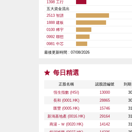
1398 工行
五大資金流出
2513 智譜
1888 建板
0100 稀宇
0992 聯想
0981 中芯
最後更新時間 :
07/08/2026
每日精選
正股名稱
認股證
編號
到期
恆生指數 (HSI)
13000
30
長和 (0001.HK)
28865
30
匯豐 (0005.HK)
15746
31
新鴻基地產 (0016.HK)
29164
31
商湯－Ｗ (0020.HK)
14142
31