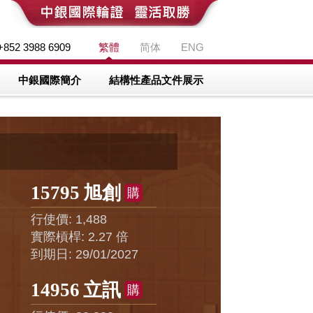
52 3988 6909
繁體
简体
ENG
中銀國際簡介
結構性產品文件展示
芯片股靠穩
18984
友邦
29550
中芯
沽
購
行使價: 66.940
行使價: 106.880
實際槓桿: 7.26 倍
實際槓桿: 4.44 倍
到期日: 27/11/2026
到期日: 31/12/2026
14302
匯豐
29547
中芯
沽
沽