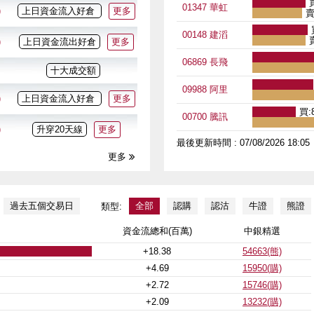
01347 華虹
)
上日資金流入好倉
更多
賣
00148 建滔
賣
)
上日資金流出好倉
更多
06869 長飛
十大成交額
09988 阿里
)
上日資金流入好倉
更多
買:
00700 騰訊
)
升穿20天線
更多
最後更新時間 :
07/08/2026 18:05
更多

過去五個交易日
全部
認購
認沽
牛證
熊證
類型:
資金流
總和(百萬)
中銀精選
+18.38
54663(熊)
+4.69
15950(購)
+2.72
15746(購)
+2.09
13232(購)