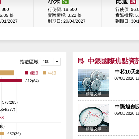
小米
比迪
沽
購
.880
行使價: 18.500
行使價: 96.
.85 倍
實際槓桿: 3.22 倍
實際槓桿: 5.
01/2027
到期日: 29/04/2027
到期日: 30/1
中銀國際焦點資
指數區域
中芯10天線
熊證
牛證
07/08/2026 1
812(84)
精選文章
578(285)
中際旭創反覆
554(277)
06/08/2026 1
68
46)
精選文章
632(26)