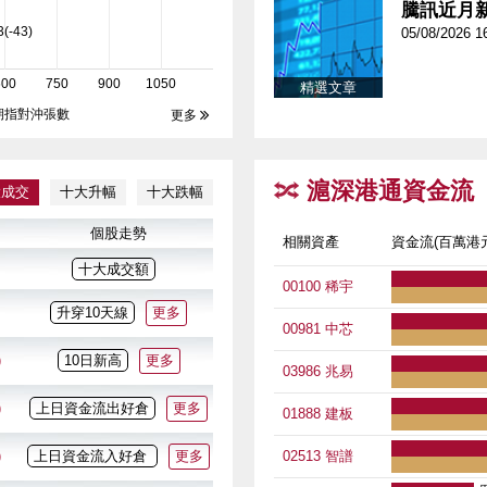
騰訊近月新高
3(-43)
05/08/2026 1
600
750
900
1050
精選文章
期指對沖張數

更多
滬深港通資金流
大成交
十大升幅
十大跌幅
個股走勢
相關資產
資金流(百萬港元
十大成交額
00100 稀宇
升穿10天線
更多
00981 中芯
)
10日新高
更多
03986 兆易
)
上日資金流出好倉
更多
01888 建板
)
上日資金流入好倉
更多
02513 智譜