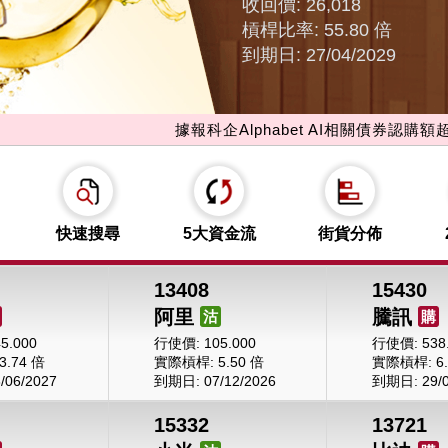
行使價: 88.880
行使價: 200.000
實際槓桿: 3.45 倍
實際槓桿: 8.73 倍
到期日: 08/01/2027
到期日: 31/03/2027
據報科企Alphabet AI相關債券認購額超過預期數
快速搜尋
5大資金流
街貨分佈
13408
15430
阿里
騰訊
沽
購
5.000
行使價: 105.000
行使價: 538
.74 倍
實際槓桿: 5.50 倍
實際槓桿: 6.
06/2027
到期日: 07/12/2026
到期日: 29/0
15332
13721