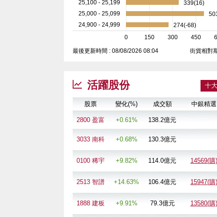
25,100 - 25,199
339(16)
25,000 - 25,099
50
24,900 - 24,999
274(-68)
0
150
300
450
最後更新時間 :
08/08/2026 08:04
街貨相對
活躍股份
十
股票
變化(%)
成交額
中銀精選
2800 盈富
+0.61%
138.2
億元
3033 南科
+0.68%
130.3
億元
0100 稀宇
+9.82%
114.0
億元
14569(購
2513 智譜
+14.63%
106.4
億元
15947(購
1888 建板
+9.91%
79.3
億元
13580(購