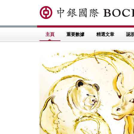
主頁
重要數據
精選文章
認
恒指靠穩
28389
智譜
68405
恒指
購
牛
使價: 1,688
收回價: 24,888
際槓桿: 2.20 倍
槓桿比率: 28.84 倍
期日: 21/10/2026
到期日: 28/09/2028
15334
稀宇
54663
恒指
購
熊