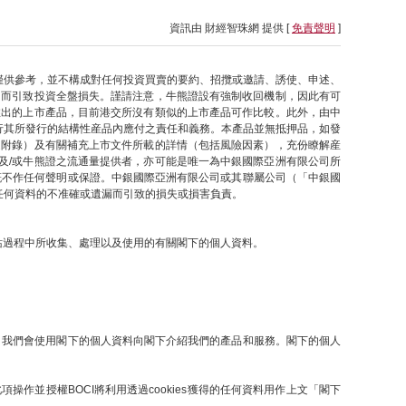
資訊由 財經智珠網 提供 [
免責聲明
]
僅供參考，並不構成對任何投資買賣的要約、招攬或邀請、誘使、申述、
因而引致投資全盤損失。謹請注意，牛熊證設有強制收回機制，因此有可
推出的上市產品，目前港交所沒有類似的上市產品可作比較。此外，由中
行其所發行的結構性産品內應付之責任和義務。本產品並無抵押品，如發
之附錄）及有關補充上市文件所載的詳情（包括風險因素），充份瞭解産
及/或牛熊證之流通量提供者，亦可能是唯一為中銀國際亞洲有限公司所
概不作任何聲明或保證。中銀國際亞洲有限公司或其聯屬公司（「中銀國
任何資料的不准確或遺漏而引致的損失或損害負責。
網站過程中所收集、處理以及使用的有關閣下的個人資料。
提下，我們會使用閣下的個人資料向閣下介紹我們的產品和服務。閣下的個人
操作並授權BOCI將利用透過cookies獲得的任何資料用作上文「閣下