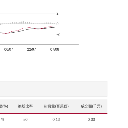
(%)
換股比率
街貨量(百萬份)
成交額(千元)
6 %
50
0.13
0.00