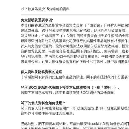
以上數據為最少15分鐘前的資料
免責聲明及重要事項:
本資料由香港證券及期貨事務監察委員會（「證監會」）持牌人中銀國
建議或推薦。過往的表現並非未來表現的指標。結構性産品如認股證、
能提早終止，在此情況下（i）N類牛熊證投資者會損失於牛熊證的全
銀國際亞洲有限公司或其聯屬公司所發行的結構性産品是沒有相應擔保
行人無力償債或違約，投資者可能無法收回部份或全部應收款項。投資
品的性質及風險，考慮投資是否適合閣下的個別情況，如有需要，應咨
發行的認股證、界內證及/或牛熊證提供買賣報價者。中銀國際亞洲有
際集團公司」）努力確保所提供資料的正確性和可靠性，惟中銀國際集
個人資料及財務資料的處理
非常感謝閣下對我們的服務和產品的關注。閣下的私隱對我們十分重要，
登入 BOCI 網站即代表閣下接受本私隱權聲明（下稱「聲明」）。
若閣下不同意本聲明，請不要繼續瀏覽 BOCI 網站的其他頁面。
閣下的個人資料會如何使用？
閣下的個人資料可能會被使用作（i）技術支援管理（ii）研究及開發理
資料亦可能被使用作法律合規用途。
謹此知照，閱下瀏覽本網站時，可能自動安裝cookies並暫時儲存於閣