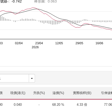
價
現價(港元)
升跌(%)
溢價(%)
實際槓桿(倍)
引伸波幅
00
0.040
-
68.20 %
4.33 倍
77.0