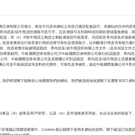
際亞洲有限公司發出，唯並不代表本網站之內容已獲證監會認可。本網站的任何內容
界內證及/或牛熊證的價格可跌可升，且其價值可在到期時或到期前變成毫無價值，
部投資；而（ii）R類牛熊證之剩證之剩餘價值則可能爲零。另請留意界內證為市場新
，投資者應當自行留意發行商的信譽可靠性及償債能力，以判斷發行商是否有能力履
前，投資者應仔細參閱認股證、界內證及/或牛熊證的有關上市文件（及任何該文件
詢專業顧問。中銀國際證券有限公司乃中銀國際亞洲有限公司發行的認股證、界內證
限公司、中銀國際證券有限公司及其聯屬公司對認股證、界內證及/或牛熊證之流通量
團公司並不能保證該等資料的完整性、可靠性及準確性，故此中銀國際集團公司不對
我們希望閣下能夠安心地瀏覽我們的網站。我們會謹慎地保護閣下在瀏覽 BOCI 
財產品（iii）顧客及用戶管理； 以及（iv）及市場推廣等用途。在合法合規的前
下的電腦記憶體或硬碟中。Cookies會記錄閣下使用本網站的資料。閣下確認已知悉此項