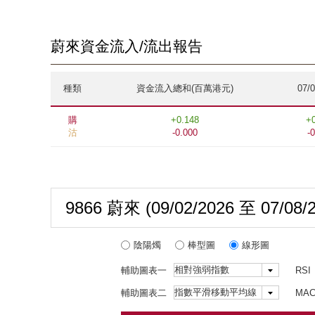
蔚來資金流入/流出報告
種類
資金流入總和(百萬港元)
07/
購
+0.148
+
沽
-0.000
-
9866 蔚來
(09/02/2026
至
07/08/
陰陽燭
棒型圖
線形圖
輔助圖表一
RSI
輔助圖表二
MA