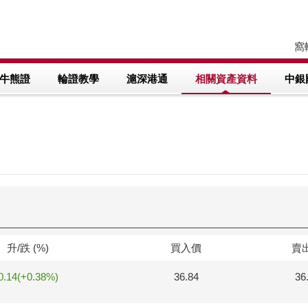
窩輪
牛熊證
輪證教學
滬深港通
相關資產資料
中銀
升/跌 (%)
買入價
賣
0.14(+0.38%)
36.84
36