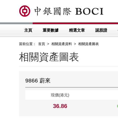
主頁
重要數據
精選文章
認股證
當前位置： 首頁 > 相關資產資料 > 相關資產圖表
相關資產圖表
9866 蔚來
現價(港元)
36.86