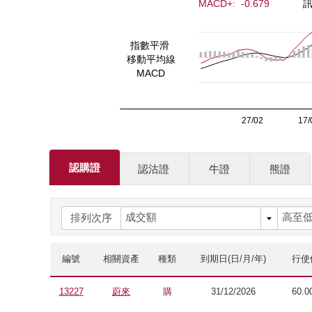
認購證
認沽證
牛證
熊證
排列次序
編號
相關資產
種類
到期日
(日/月/年)
行使
13227
蔚來
購
31/12/2026
60.0