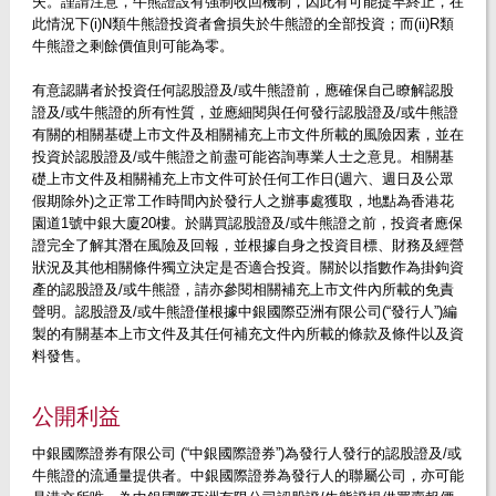
失。謹請注意，牛熊證設有強制收回機制，因此有可能提早終止，在
此情況下(i)N類牛熊證投資者會損失於牛熊證的全部投資；而(ii)R類
牛熊證之剩餘價值則可能為零。
有意認購者於投資任何認股證及/或牛熊證前，應確保自己瞭解認股
證及/或牛熊證的所有性質，並應細閱與任何發行認股證及/或牛熊證
有關的相關基礎上市文件及相關補充上市文件所載的風險因素，並在
投資於認股證及/或牛熊證之前盡可能咨詢專業人士之意見。相關基
礎上市文件及相關補充上市文件可於任何工作日(週六、週日及公眾
假期除外)之正常工作時間內於發行人之辦事處獲取，地點為香港花
園道1號中銀大廈20樓。於購買認股證及/或牛熊證之前，投資者應保
證完全了解其潛在風險及回報，並根據自身之投資目標、財務及經營
狀況及其他相關條件獨立決定是否適合投資。關於以指數作為掛鉤資
產的認股證及/或牛熊證，請亦參閱相關補充上市文件內所載的免責
聲明。認股證及/或牛熊證僅根據中銀國際亞洲有限公司(“發行人”)編
製的有關基本上市文件及其任何補充文件內所載的條款及條件以及資
料發售。
公開利益
中銀國際證券有限公司 (“中銀國際證券”)為發行人發行的認股證及/或
牛熊證的流通量提供者。中銀國際證券為發行人的聯屬公司，亦可能