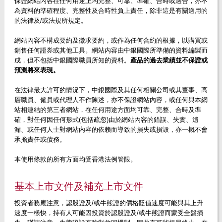
保證網站內容在任何用途上均完整、可靠、準確、合時或適合，亦不
為資料的準確程度、完整性及合時性負上責任，除非這是有關適用的
的法律及/或法規所規定。
網站內容不構成要約及徵求要約，或作為任何合約的根據，以購買或
銷售任何證券或其他工具。網站內容由中銀國際所準備的資料編製而
成，但不包括中銀國際職員所知的資料。
產品的過去業績並不保證或
預測將來表現。
在法律最大許可的情況下，中銀國際及其任何相關公司或其董事、高
層職員、僱員或代理人不作陳述，亦不保證網站內容，或任何與本網
站相連結的第三者網站，在任何用途方面均可靠、完整、合時及準
確，對任何因任何形式(包括疏忽)由於網站內容的錯誤、失實、遺
漏、或任何人士對網站內容的依賴而導致的損失或損毀，亦一概不會
承擔責任或債務。
本使用條款的所有方面均受香港法例管限。
基本上市文件及補充上市文件
投資者務應注意，認股證及/或牛熊證的價格貶值速度可能與其上升
速度一樣快，持有人可能因投資於認股證及/或牛熊證而蒙受全盤損