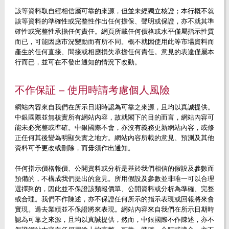
該等資料取自經相信屬可靠的來源，但並未經獨立核證；本行概不就
該等資料的準確性或完整性作出任何擔保、聲明或保證，亦不就其準
確性或完整性承擔任何責任。網頁所載任何價格或水平僅屬指示性質
而已，可能因應市況變動而有所不同。概不就因使用此等市場資料而
產生的任何直接、間接或相應損失承擔任何責任。意見的表達僅屬本
行而已，並可在不發出通知的情況下改動。
不作保証 – 使用時請考慮個人風險
網站內容來自我們在所示日期時認為可靠之來源，且均以真誠提供。
中銀國際並無核實所有網站內容，故就閣下的目的而言，網站內容可
能未必完整或準確。中銀國際不會，亦沒有義務更新網站內容，或修
正任何其後變為明顯失實之地方。網站內容所載的意見、預測及其他
資料可予更改或刪除，而毋須作出通知。
任何指示價格報價、公開資料或分析是基於我們相信的假設及參數而
預備的，不構成我們提出的意見。所用假設及參數並非唯一可以合理
選擇到的，因此並不保證該類報價單、公開資料或分析為準確、完整
或合理。我們不作陳述，亦不保證任何所示的指示表現或回報將來會
實現。過去業績並不保證將來表現。網站內容來自我們在所示日期時
認為可靠之來源，且均以真誠提供，然而，中銀國際不作陳述，亦不