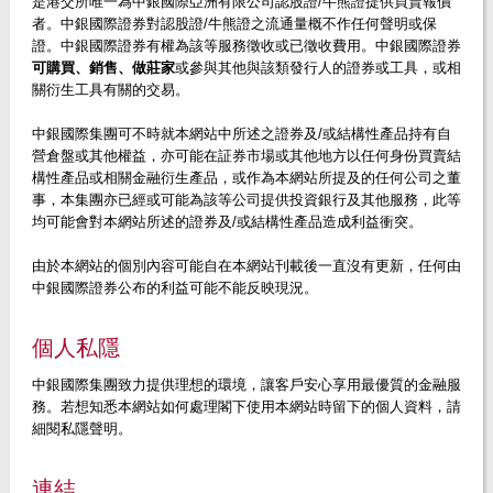
是港交所唯一為中銀國際亞洲有限公司認股證/牛熊證提供買賣報價
者。中銀國際證券對認股證/牛熊證之流通量概不作任何聲明或保
證。中銀國際證券有權為該等服務徵收或已徵收費用。中銀國際證券
可購買、銷售、做莊家
或參與其他與該類發行人的證券或工具，或相
關衍生工具有關的交易。
中銀國際集團可不時就本網站中所述之證券及/或結構性產品持有自
營倉盤或其他權益，亦可能在証券市場或其他地方以任何身份買賣結
構性產品或相關金融衍生產品，或作為本網站所提及的任何公司之董
事，本集團亦已經或可能為該等公司提供投資銀行及其他服務，此等
均可能會對本網站所述的證券及/或結構性產品造成利益衝突。
由於本網站的個別內容可能自在本網站刊載後一直沒有更新，任何由
中銀國際證券公布的利益可能不能反映現況。
個人私隱
中銀國際集團致力提供理想的環境，讓客戶安心享用最優質的金融服
務。若想知悉本網站如何處理閣下使用本網站時留下的個人資料，請
細閱私隱聲明。
連結