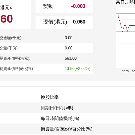
變動
-0.003
港元):
060
現價(港元)
0.060
交金額(千元):
0.00
交量(千份):
0.00
關資產價格(港元):
663.00
關資產價格變化(%):
13.50(+2.08%)
換股比率
到期日(日/月/年)
每日時間值損耗(%)
街貨量(百萬份)/百分比(%)