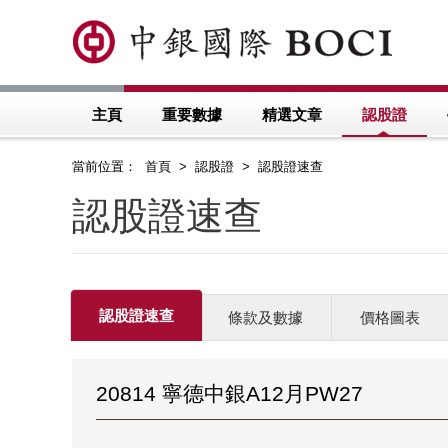
主頁
重要數據
精選文章
認股證
當前位置： 首頁 > 認股證 > 認股證速查
認股證速查
認股證速查
條款及數據
價格圖表
20814 寧德中銀A12月PW27