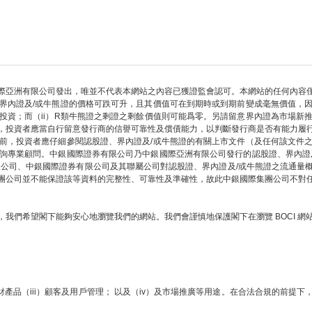
際亞洲有限公司發出，唯並不代表本網站之內容已獲證監會認可。本網站的任何內容
界內證及/或牛熊證的價格可跌可升，且其價值可在到期時或到期前變成毫無價值，
部投資；而（ii）R類牛熊證之剩證之剩餘價值則可能爲零。另請留意界內證為市場新
，投資者應當自行留意發行商的信譽可靠性及償債能力，以判斷發行商是否有能力履
前，投資者應仔細參閱認股證、界內證及/或牛熊證的有關上市文件（及任何該文件
詢專業顧問。中銀國際證券有限公司乃中銀國際亞洲有限公司發行的認股證、界內證
限公司、中銀國際證券有限公司及其聯屬公司對認股證、界內證及/或牛熊證之流通量
團公司並不能保證該等資料的完整性、可靠性及準確性，故此中銀國際集團公司不對
我們希望閣下能夠安心地瀏覽我們的網站。我們會謹慎地保護閣下在瀏覽 BOCI 
財產品（iii）顧客及用戶管理； 以及（iv）及市場推廣等用途。在合法合規的前