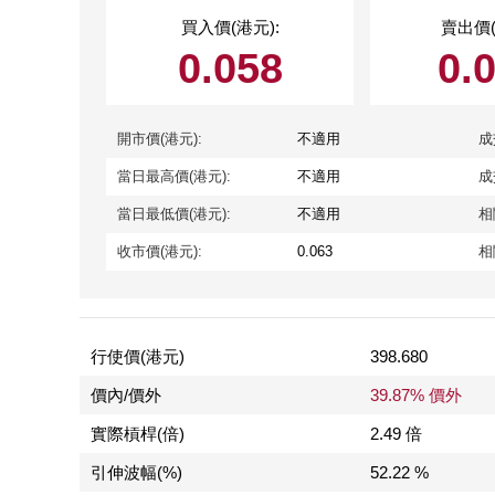
買入價(港元):
賣出價(
0.058
0.
開市價(港元):
不適用
成
當日最高價(港元):
不適用
成
當日最低價(港元):
不適用
相
收市價(港元):
0.063
相
行使價(港元)
398.680
價內/價外
39.87% 價外
實際槓桿(倍)
2.49 倍
引伸波幅(%)
52.22 %