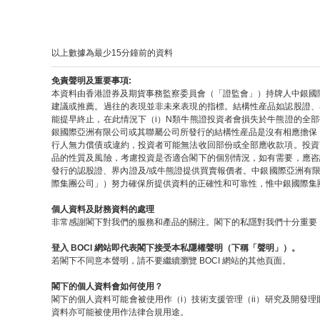
以上數據為最少15分鐘前的資料
免責聲明及重要事項:
本資料由香港證券及期貨事務監察委員會（「證監會」）持牌人中銀國
建議或推薦。過往的表現並非未來表現的指標。結構性産品如認股證、
能提早終止，在此情況下（i）N類牛熊證投資者會損失於牛熊證的全
銀國際亞洲有限公司或其聯屬公司所發行的結構性産品是沒有相應擔保
行人無力償債或違約，投資者可能無法收回部份或全部應收款項。投資
品的性質及風險，考慮投資是否適合閣下的個別情況，如有需要，應咨
發行的認股證、界內證及/或牛熊證提供買賣報價者。中銀國際亞洲有
際集團公司」）努力確保所提供資料的正確性和可靠性，惟中銀國際集
個人資料及財務資料的處理
非常感謝閣下對我們的服務和產品的關注。閣下的私隱對我們十分重要，
登入 BOCI 網站即代表閣下接受本私隱權聲明（下稱「聲明」）。
若閣下不同意本聲明，請不要繼續瀏覽 BOCI 網站的其他頁面。
閣下的個人資料會如何使用？
閣下的個人資料可能會被使用作（i）技術支援管理（ii）研究及開發理
資料亦可能被使用作法律合規用途。