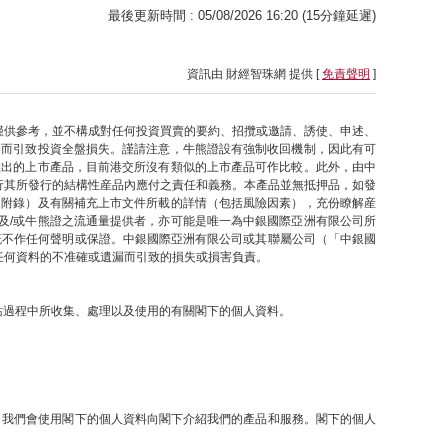
最後更新時間 : 05/08/2026 16:20 (15分鐘延遲)
資訊由 財經智珠網 提供 [
免責聲明
]
僅供參考，並不構成對任何投資買賣的要約、招攬或邀請、誘使、申述、
因而引致投資全盤損失。謹請注意，牛熊證設有強制收回機制，因此有可
推出的上市產品，目前港交所沒有類似的上市產品可作比較。此外，由中
行其所發行的結構性産品內應付之責任和義務。本產品並無抵押品，如發
之附錄）及有關補充上市文件所載的詳情（包括風險因素），充份瞭解産
及/或牛熊證之流通量提供者，亦可能是唯一為中銀國際亞洲有限公司所
概不作任何聲明或保證。中銀國際亞洲有限公司或其聯屬公司（「中銀國
任何資料的不准確或遺漏而引致的損失或損害負責。
網站過程中所收集、處理以及使用的有關閣下的個人資料。
提下，我們會使用閣下的個人資料向閣下介紹我們的產品和服務。閣下的個人