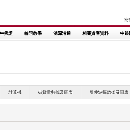
窩輪
牛熊證
輪證教學
滬深港通
相關資產資料
中銀
計算機
街貨量數據及圖表
引伸波幅數據及圖表