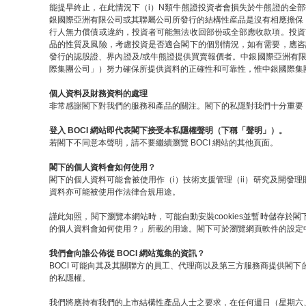
能提早終止，在此情況下（i）N類牛熊證投資者會損失於牛熊證的全
銀國際亞洲有限公司或其聯屬公司所發行的結構性産品是沒有相應擔保
行人無力償債或違約，投資者可能無法收回部份或全部應收款項。投資
品的性質及風險，考慮投資是否適合閣下的個別情況，如有需要，應咨
發行的認股證、界內證及/或牛熊證提供買賣報價者。中銀國際亞洲有
際集團公司」）努力確保所提供資料的正確性和可靠性，惟中銀國際集
個人資料及財務資料的處理
非常感謝閣下對我們的服務和產品的關注。閣下的私隱對我們十分重要，
登入 BOCI 網站即代表閣下接受本私隱權聲明（下稱「聲明」）。
若閣下不同意本聲明，請不要繼續瀏覽 BOCI 網站的其他頁面。
閣下的個人資料會如何使用？
閣下的個人資料可能會被使用作（i）技術支援管理（ii）研究及開發理
資料亦可能被使用作法律合規用途。
謹此知照，閱下瀏覽本網站時，可能自動安裝cookies並暫時儲存於閣
的個人資料會如何使用？」所載的用途。閣下可於瀏覽網頁軟件的設定中關閉
我們會向誰公佈從 BOCI 網站蒐集的資訊？
BOCI 可能向其及其關聯方的員工、代理商以及第三方服務商提供閣
的私隱權。
我們將應持有我們的上市結構性產品人士之要求，在任何週日（星期六