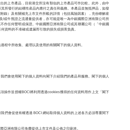
推出的上市產品，目前港交所沒有類似的上市產品可作比較。此外，由中
行其所發行的結構性産品內應付之責任和義務。本產品並無抵押品，如發
之附錄）及有關補充上市文件所載的詳情（包括風險因素），充份瞭解産
及/或牛熊證之流通量提供者，亦可能是唯一為中銀國際亞洲有限公司所
概不作任何聲明或保證。中銀國際亞洲有限公司或其聯屬公司（「中銀國
任何資料的不准確或遺漏而引致的損失或損害負責。
網站過程中所收集、處理以及使用的有關閣下的個人資料。
提下，我們會使用閣下的個人資料向閣下介紹我們的產品和服務。閣下的個人
操作並授權BOCI將利用透過cookies獲得的任何資料用作上文「閣下
們會促使有權透過 BOCI 網站取得個人資料的上述各方必須尊重閱下
國際亞洲有限公司免費提供上市文件及公佈之印刷本。