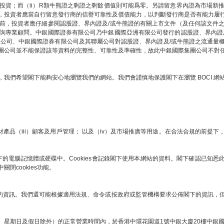
部投資；而（ii）R類牛熊證之剩證之剩餘價值則可能爲零。另請留意界內證為市場新
，投資者應當自行留意發行商的信譽可靠性及償債能力，以判斷發行商是否有能力履
前，投資者應仔細參閱認股證、界內證及/或牛熊證的有關上市文件（及任何該文件
詢專業顧問。中銀國際證券有限公司乃中銀國際亞洲有限公司發行的認股證、界內證
限公司、中銀國際證券有限公司及其聯屬公司對認股證、界內證及/或牛熊證之流通量
團公司並不能保證該等資料的完整性、可靠性及準確性，故此中銀國際集團公司不對
我們希望閣下能夠安心地瀏覽我們的網站。我們會謹慎地保護閣下在瀏覽 BOCI 
財產品（iii）顧客及用戶管理； 以及（iv）及市場推廣等用途。在合法合規的前
下的電腦記憶體或硬碟中。Cookies會記錄閣下使用本網站的資料。閣下確認已知悉此項
cookies功能。
下的資訊。我們還可能根據適用法規、命令或按政府或監管機構要求公佈閣下的資訊，但我
、星期日及假日除外）的正常營業時間內，於香港中環花園道1號中銀大廈20樓中銀