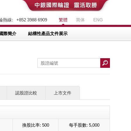
熱線: +852 3988 6909
繁體
简体
ENG
國際簡介
結構性產品文件展示
認股證比較
上市文件
換股比率:
500
每手股數:
5,000