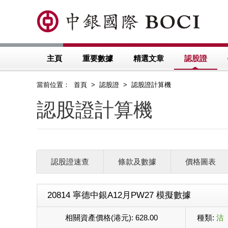
主頁
重要數據
精選文章
認股證
當前位置： 首頁 > 認股證 > 認股證計算機
認股證計算機
認股證速查
條款及數據
價格圖表
20814 寧德中銀A12月PW27 模擬數據
相關資產價格(港元):
628.00
種類:
沽