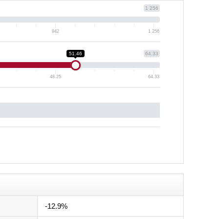
1 256
942
1 256
51.46
64.33
48.25
64.33
-12.9%