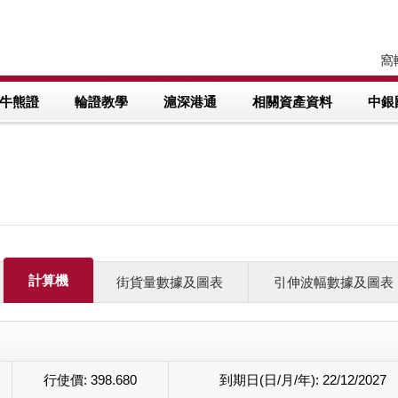
窩輪
牛熊證
輪證教學
滬深港通
相關資產資料
中銀
計算機
街貨量數據及圖表
引伸波幅數據及圖表
行使價:
398.680
到期日(日/月/年):
22/12/2027