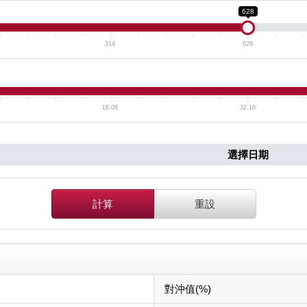
628
314
628
16.08
32.16
選擇日期
計算
重設
對沖值(%)