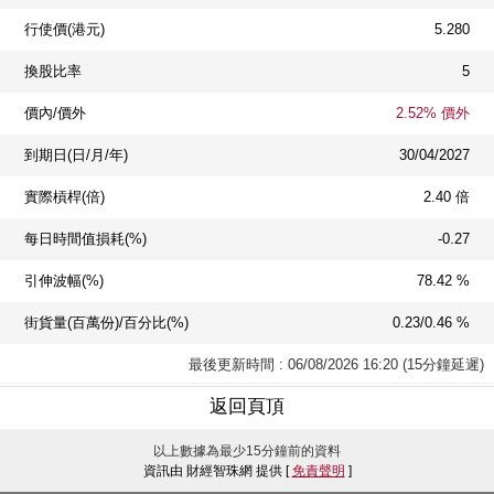
行使價(港元)
5.280
換股比率
5
價內/價外
2.52% 價外
到期日(日/月/年)
30/04/2027
實際槓桿(倍)
2.40 倍
每日時間值損耗(%)
-0.27
引伸波幅(%)
78.42 %
街貨量(百萬份)/百分比(%)
0.23/0.46 %
最後更新時間 : 06/08/2026 16:20 (15分鐘延遲)
返回頁頂
以上數據為最少15分鐘前的資料
資訊由 財經智珠網 提供 [
免責聲明
]