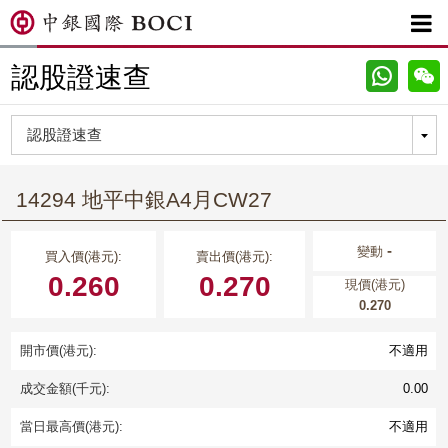

認股證速查
14294 地平中銀A4月CW27
-
變動
買入價(港元):
賣出價(港元):
0.260
0.270
現價(港元)
0.270
開市價(港元):
不適用
成交金額(千元):
0.00
當日最高價(港元):
不適用