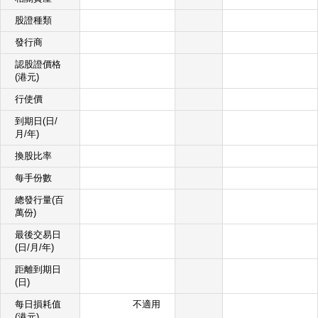
股證種類
發行商
認股證價格
(港元)
行使價
到期日(日/
月/年)
換股比率
每手份數
總發行量(百
萬份)
最後交易日
(日/月/年)
距離到期日
(日)
每日損耗值
不適用
(港元)