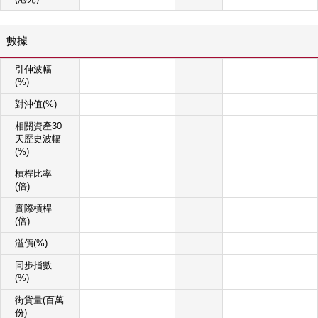
數據
引伸波幅
(%)
對沖值(%)
相關資產30
天歷史波幅
(%)
槓桿比率
(倍)
實際槓桿
(倍)
溢價(%)
同步指數
(%)
街貨量(百萬
份)