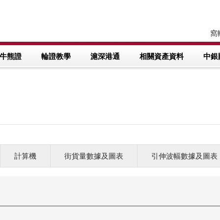
窩輪
牛熊證
輪證教學
滬深港通
相關資產資料
中銀
計算機
街貨量數據及圖表
引伸波幅數據及圖表