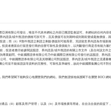
際亞洲有限公司發出，唯並不代表本網站之內容已獲證監會認可。本網站的任何內容
界內證及/或牛熊證的價格可跌可升，且其價值可在到期時或到期前變成毫無價值，
部投資；而（ii）R類牛熊證之剩證之剩餘價值則可能爲零。另請留意界內證為市場新
，投資者應當自行留意發行商的信譽可靠性及償債能力，以判斷發行商是否有能力履
前，投資者應仔細參閱認股證、界內證及/或牛熊證的有關上市文件（及任何該文件
詢專業顧問。中銀國際證券有限公司乃中銀國際亞洲有限公司發行的認股證、界內證
限公司、中銀國際證券有限公司及其聯屬公司對認股證、界內證及/或牛熊證之流通量
團公司並不能保證該等資料的完整性、可靠性及準確性，故此中銀國際集團公司不對
我們希望閣下能夠安心地瀏覽我們的網站。我們會謹慎地保護閣下在瀏覽 BOCI 
財產品（iii）顧客及用戶管理； 以及（iv）及市場推廣等用途。在合法合規的前