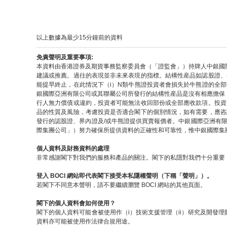
以上數據為最少15分鐘前的資料
免責聲明及重要事項:
本資料由香港證券及期貨事務監察委員會（「證監會」）持牌人中銀國
建議或推薦。過往的表現並非未來表現的指標。結構性産品如認股證、
能提早終止，在此情況下（i）N類牛熊證投資者會損失於牛熊證的全
銀國際亞洲有限公司或其聯屬公司所發行的結構性産品是沒有相應擔保
行人無力償債或違約，投資者可能無法收回部份或全部應收款項。投資
品的性質及風險，考慮投資是否適合閣下的個別情況，如有需要，應咨
發行的認股證、界內證及/或牛熊證提供買賣報價者。中銀國際亞洲有
際集團公司」）努力確保所提供資料的正確性和可靠性，惟中銀國際集
個人資料及財務資料的處理
非常感謝閣下對我們的服務和產品的關注。閣下的私隱對我們十分重要，
登入 BOCI 網站即代表閣下接受本私隱權聲明（下稱「聲明」）。
若閣下不同意本聲明，請不要繼續瀏覽 BOCI 網站的其他頁面。
閣下的個人資料會如何使用？
閣下的個人資料可能會被使用作（i）技術支援管理（ii）研究及開發理
資料亦可能被使用作法律合規用途。