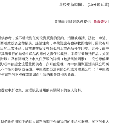
最後更新時間 : - (15分鐘延遲)
資訊由 財經智珠網 提供 [
免責聲明
]
僅供參考，並不構成對任何投資買賣的要約、招攬或邀請、誘使、申述、
因而引致投資全盤損失。謹請注意，牛熊證設有強制收回機制，因此有可
推出的上市產品，目前港交所沒有類似的上市產品可作比較。此外，由中
行其所發行的結構性産品內應付之責任和義務。本產品並無抵押品，如發
之附錄）及有關補充上市文件所載的詳情（包括風險因素），充份瞭解産
及/或牛熊證之流通量提供者，亦可能是唯一為中銀國際亞洲有限公司所
概不作任何聲明或保證。中銀國際亞洲有限公司或其聯屬公司（「中銀國
任何資料的不准確或遺漏而引致的損失或損害負責。
網站過程中所收集、處理以及使用的有關閣下的個人資料。
提下，我們會使用閣下的個人資料向閣下介紹我們的產品和服務。閣下的個人