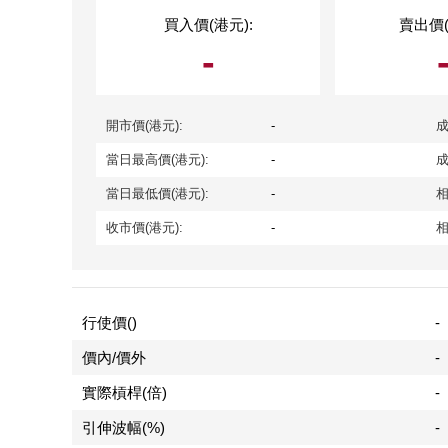
買入價(港元):
賣出價(
-
開市價(港元):
-
成
當日最高價(港元):
-
成
當日最低價(港元):
-
相
收市價(港元):
-
相
行使價()
-
價內/價外
-
實際槓桿(倍)
-
引伸波幅(%)
-