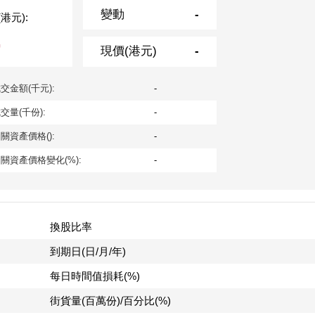
變動
-
港元):
-
現價(港元)
-
交金額(千元):
-
交量(千份):
-
關資產價格():
-
關資產價格變化(%):
-
換股比率
到期日(日/月/年)
每日時間值損耗(%)
街貨量(百萬份)/百分比(%)