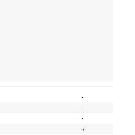
-
-
-
-/-