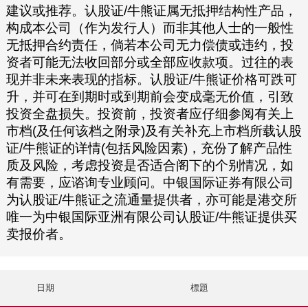
建议或推荐。认股证/牛熊证属无抵押结构性产品，
构成本公司（作为发行人）而非其他人士的一般性
无抵押合约责任，倘若本公司无力偿债或违约，投
资者可能无法收回部分或全部应收款项。过往的表
现并非未来表现的指标。认股证/牛熊证价格可跌可
升，并可在到期时或到期前会变成毫无价值，引致
投资全盘损失。投资前，投资者应仔细参阅有关上
市档(及任何该档之附录)及有关补充上市档所载认股
证/牛熊证的详情(包括风险因素)，充份了解产品性
质及风险，考虑投资是否适合阁下的个别情况，如
有需要，应谘询专业顾问。中银国际证券有限公司
为认股证/牛熊证之流通量提供者，亦可能是港交所
唯一为中银国际亚洲有限公司认股证/牛熊证提供买
卖报价者。
日期
標題