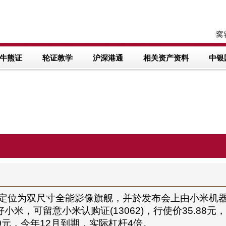
窝轮
牛熊证
轮证教学
沪深港通
相关资产资料
中银
列新品，定位为双尺寸全能影像旗舰，并於发布会上由小米
小米，可留意小米认购证(13062)，行使价35.88
20元，今年12月到期，实际杠杆4倍。