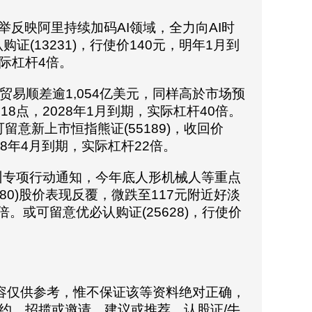
指此举反映阿里持续加码AI领域，全力向AI时
证(13231)，行使价140元，明年1月到
实际杠杆4倍。
贸易顺差逾1,054亿美元，同样高於市场预
18点，2028年1月到期，实际杠杆40倍。
可留意新上市恒指熊证(55189)，收回价
028年4月到期，实际杠杆22倍。
训专项行动通知，今年底人形机械人等重点
0)股价表现反覆，微跌至117元附近好淡
倍。或可留意优必认购证(25628)，行使价
容仅供参考，惟不保证该等资料绝对正确，
约，招揽或邀请，建议或推荐。认股证/牛