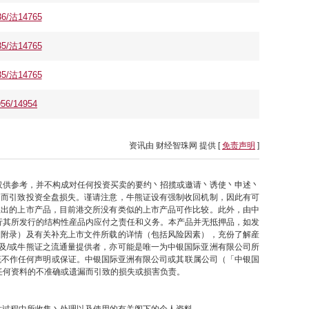
/沽14765
/沽14765
/沽14765
/14954
资讯由 财经智珠网 提供 [
免责声明
]
仅供参考，并不构成对任何投资买卖的要约丶招揽或邀请丶诱使丶申述丶
因而引致投资全盘损失。谨请注意，牛熊证设有强制收回机制，因此有可
推出的上市产品，目前港交所没有类似的上市产品可作比较。此外，由中
行其所发行的结构性産品内应付之责任和义务。本产品并无抵押品，如发
之附录）及有关补充上市文件所载的详情（包括风险因素），充份了解産
及/或牛熊证之流通量提供者，亦可能是唯一为中银国际亚洲有限公司所
概不作任何声明或保证。中银国际亚洲有限公司或其联属公司（「中银国
任何资料的不准确或遗漏而引致的损失或损害负责。