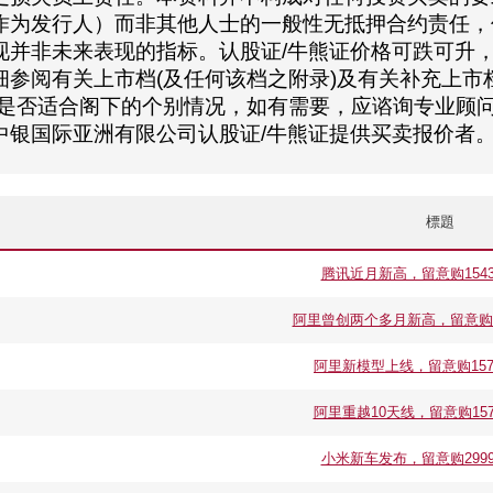
作为发行人）而非其他人士的一般性无抵押合约责任，
现并非未来表现的指标。认股证/牛熊证价格可跌可升
参阅有关上市档(及任何该档之附录)及有关补充上市档
资是否适合阁下的个别情况，如有需要，应谘询专业顾问
中银国际亚洲有限公司认股证/牛熊证提供买卖报价者
標題
腾讯近月新高，留意购15430
阿里曾创两个多月新高，留意购157
阿里新模型上线，留意购15794
阿里重越10天线，留意购1579
小米新车发布，留意购29992