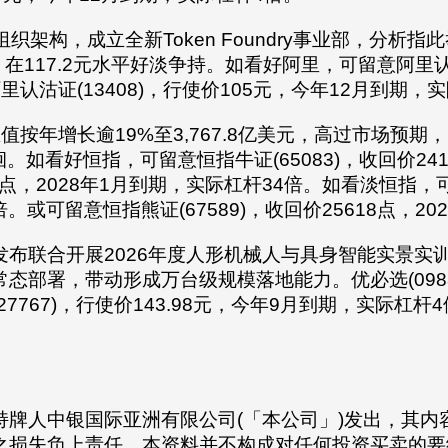
I)组织架构，成立全新Token Foundry事业部，分析
在117.2元水平好淡争持。如看好阿里，可留意阿里认购
沽证(13408)，行使价105元，今年12月到期，
按年增长逾19%至3,767.8亿美元，高过市场预期，
。如看好恒指，可留意恒指牛证(65083)，收回价241
18点，2028年1月到期，实际杠杆34倍。如看淡恒指，
倍。或可留意恒指熊证(67589)，收回价25618点，2
布联合开展2026年度人形机械人与具身智能实景实
态部署，带动形成万台级规模落地能力。优必选(0988
767)，行使价143.98元，今年9月到期，实际杠杆4
持牌人中银国际亚洲有限公司(「本公司」)发出，其内
之损失负上责任。本资料并不构成对任何投资买卖的要