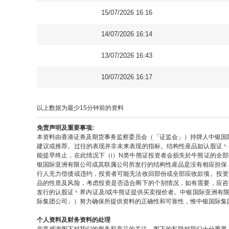
15/07/2026 16:16
14/07/2026 16:14
13/07/2026 16:43
10/07/2026 16:17
以上数据为最少15分钟前的资料
免责声明及重要事项:
本资料由香港证券及期货事务监察委员会（「证监会」）持牌人中银国
建议或推荐。过往的表现并非未来表现的指标。结构性産品如认股证丶
能提早终止，在此情况下（i）N类牛熊证投资者会损失於牛熊证的全
银国际亚洲有限公司或其联属公司所发行的结构性産品是没有相应担保
行人无力偿债或违约，投资者可能无法收回部份或全部应收款项。投资
品的性质及风险，考虑投资是否适合阁下的个别情况，如有需要，应咨
发行的认股证丶界内证及/或牛熊证提供买卖报价者。中银国际亚洲有
际集团公司」）努力确保所提供资料的正确性和可靠性，惟中银国际集
个人资料及财务资料的处理