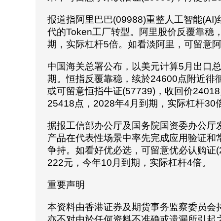
报道指阿里巴巴(09988)重整人工智能(A
代的Token工厂转型。阿里股价反覆靠稳，
期，实际杠杆5倍。如看淡阿里，可留意阿里认
中国海关总署公布，以美元计算5月出口总值
期。恒指反覆靠稳，续於24600点附近徘徊
或可留意恒指牛证(57739)，收回价240
25418点，2028年4月到期，实际杠杆30
据报工信部办公厅及国务院国资委办公厅发
产品在代表性场景中率先完成应用验证和常
争持。如看好优必选，可留意优必认购证(27
222元，今年10月到期，实际杠杆4倍。
重要声明
本资料由香港证券及期货事务监察委员会
亦不对由於任何资料不准确或遗漏所引起