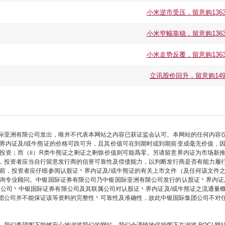
小米逆市受压，留意购13636
小米窄幅靠稳，留意购13635
小米走势反覆，留意购13635
立讯股价回升，留意购14956
际亚洲有限公司发出，唯并不代表本网站之内容已获证监会认可。本网站的任何内容
界内证及/或牛熊证的价格可跌可升，且其价值可在到期时或到期前变成毫无价值，
部投资；而（ii）R类牛熊证之剩证之剩馀价值则可能爲零。另请留意界内证为市场新
，投资者应当自行留意发行商的信誉可靠性及偿债能力，以判断发行商是否有能力履
前，投资者应仔细参阅认股证丶界内证及/或牛熊证的有关上市文件（及任何该文件
询专业顾问。中银国际证券有限公司乃中银国际亚洲有限公司发行的认股证丶界内证
限公司丶中银国际证券有限公司及其联属公司对认股证丶界内证及/或牛熊证之流通量
团公司并不能保证该等资料的完整性丶可靠性及准确性，故此中银国际集团公司不对