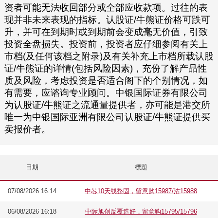
资者可能无法收回部分或全部应收款项。过往的表
现并非未来表现的指标。认股证/牛熊证价格可跌可
升，并可在到期时或到期前会变成毫无价值，引致
投资全盘损失。投资前，投资者应仔细参阅有关上
市档(及任何该档之附录)及有关补充上市档所载认股
证/牛熊证的详情(包括风险因素)，充份了解产品性
质及风险，考虑投资是否适合阁下的个别情况，如
有需要，应谘询专业顾问。中银国际证券有限公司
为认股证/牛熊证之流通量提供者，亦可能是港交所
唯一为中银国际亚洲有限公司认股证/牛熊证提供买
卖报价者。
日期
標題
07/08/2026 16:14
中芯10天线整固，留意购15987/沽15988
06/08/2026 16:18
中际旭创反覆造好，留意购15795/15796