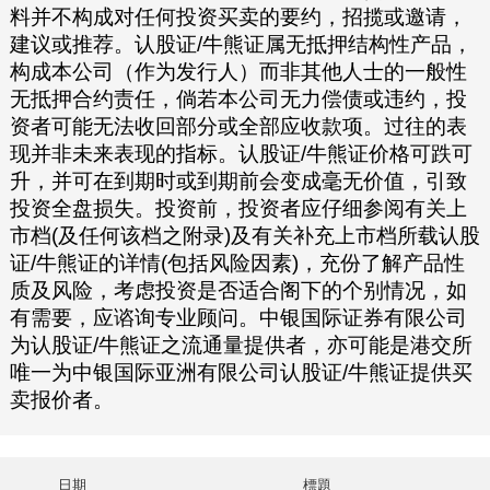
料并不构成对任何投资买卖的要约，招揽或邀请，
建议或推荐。认股证/牛熊证属无抵押结构性产品，
构成本公司（作为发行人）而非其他人士的一般性
无抵押合约责任，倘若本公司无力偿债或违约，投
资者可能无法收回部分或全部应收款项。过往的表
现并非未来表现的指标。认股证/牛熊证价格可跌可
升，并可在到期时或到期前会变成毫无价值，引致
投资全盘损失。投资前，投资者应仔细参阅有关上
市档(及任何该档之附录)及有关补充上市档所载认股
证/牛熊证的详情(包括风险因素)，充份了解产品性
质及风险，考虑投资是否适合阁下的个别情况，如
有需要，应谘询专业顾问。中银国际证券有限公司
为认股证/牛熊证之流通量提供者，亦可能是港交所
唯一为中银国际亚洲有限公司认股证/牛熊证提供买
卖报价者。
日期
標題