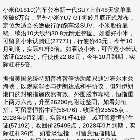
小米(01810)汽车公布新一代SU7上市48天锁单量
突破8万台，另外小米YU7 GT将於月底正式发布，
定位为适合长途旅行的跑车级SUV。小米股价靠
稳，续沿10天线约30.8元附近整固。如看好小米，
可留意小米认购证(27771)，行使价43元，今年10
月到期，实际杠杆6倍。如看淡小米，可留意小米认
沽证(22825)，行使价22.88元，今年10月到期，实
际杠杆5倍。
据报美国总统特朗普将暂停协助船只通过霍尔木兹
海峡，以观察能否与伊朗达成和平协议，但对伊朗
港口的封锁措施依然有效。外围股市靠稳，恒指重
上两万六点，升至26200点附近整固。如看好恒
指，可留意恒指牛证(56476)，收回价25595点，
2028年9月到期，实际杠杆41倍。或可留意恒指牛
证(57192)，收回价25495点，2028年9月到期，实
际杠杆36倍。如看淡恒指，可留意恒指熊证