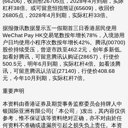
(66206)，收回价26705点，2028年4月到期，实际
杠杆38倍。或可留意恒指熊证(65609)，收回价
26805点，2028年4月到期，实际杠杆33倍。
据报微讯数据显示五一假期首三日香港居民使用
WeChat Pay HK交易笔数按年增长78%，入境游用
户日均使用小程序次数按年增长42%。腾讯(00700)
股价持续受压，曾逆市跌至462.2元，创年多新低。
如看好腾讯，可留意腾讯认购证(28657)，行使价
500.5元，明年6月到期，实际杠杆4倍。如看淡腾
讯，可留意腾讯认沽证(27140)，行使价408.68
元，今年10月到期，实际杠杆7倍。
重要声明
本资料由香港证券及期货事务监察委员会持牌人中
银国际亚洲有限公司(「本公司」)发出，其内容仅供
参考，惟不保证该等资料绝对正确，亦不对由於任
何资料不准确或遗漏所引起之损失负上责任。本资