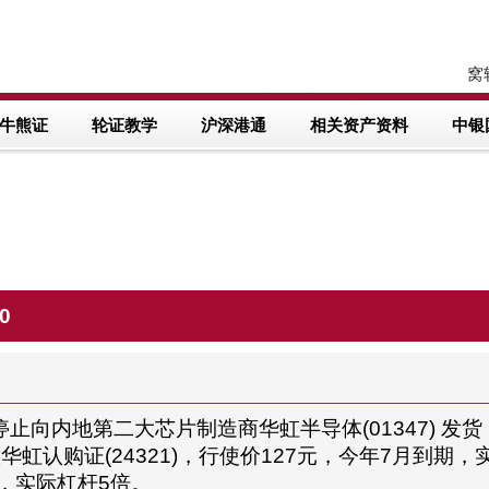
窝轮
牛熊证
轮证教学
沪深港通
相关资产资料
中银
0
向内地第二大芯片制造商华虹半导体(01347) 发货
意华虹认购证(24321)，行使价127元，今年7月到
期，实际杠杆5倍。