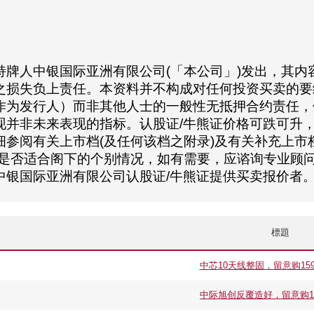
持牌人中银国际亚洲有限公司(「本公司」)发出，其内
之损失负上责任。本资料并不构成对任何投资买卖的要
作为发行人）而非其他人士的一般性无抵押合约责任，
现并非未来表现的指标。认股证/牛熊证价格可跌可升
参阅有关上市档(及任何该档之附录)及有关补充上市档
资是否适合阁下的个别情况，如有需要，应谘询专业顾问
中银国际亚洲有限公司认股证/牛熊证提供买卖报价者
標題
中芯10天线整固，留意购1598
中际旭创反覆造好，留意购1579