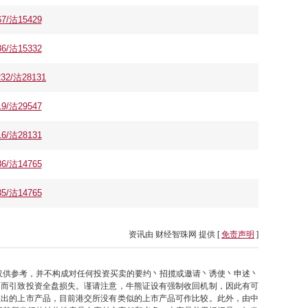
/沽15429
/沽15332
/沽28131
/沽29547
/沽28131
/沽14765
/沽14765
资讯由 财经智珠网 提供 [
免责声明
]
仅供参考，并不构成对任何投资买卖的要约丶招揽或邀请丶诱使丶申述丶
因而引致投资全盘损失。谨请注意，牛熊证设有强制收回机制，因此有可
推出的上市产品，目前港交所没有类似的上市产品可作比较。此外，由中