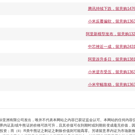
腾讯持续下跌，留意购14767
小米反覆偏软，留意购13636
阿里新模型发布，留意购13232
中芯挫近一成，留意购24319
阿里连升多日，留意购13816
小米逆市受压，留意购13636
小米窄幅靠稳，留意购13635
际亚洲有限公司发出，唯并不代表本网站之内容已获证监会认可。本网站的任何内容
界内证及/或牛熊证的价格可跌可升，且其价值可在到期时或到期前变成毫无价值，
部投资；而（ii）R类牛熊证之剩证之剩馀价值则可能爲零。另请留意界内证为市场新