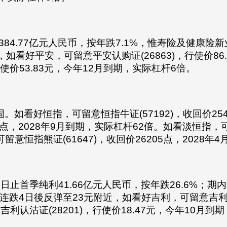
2,384.77亿元人民币，按年跌7.1%，惟寿险及健康
如看好平安，可留意平安认购证(26863)，行使价86
行使价53.83元，今年12月到期，实际杠杆6倍。
看好恒指，可留意恒指牛证(57192)，收回价2549
95点，2028年9月到期，实际杠杆62倍。如看淡恒指，可留
留意恒指熊证(61647)，收回价26205点，2028年
1日止首季纯利41.66亿元人民币，按年跌26.6%；期内收入
跌4日後反弹至23元附近，如看好吉利，可留意吉利认购
认沽证(28201)，行使价18.47元，今年10月到