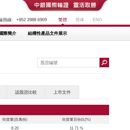
熱線: +852 3988 6909
繁體
简体
ENG
國際簡介
結構性產品文件展示
認股證比較
上市文件
街貨量(百萬份)
街貨量百份比(%)
8.20
11.71 %