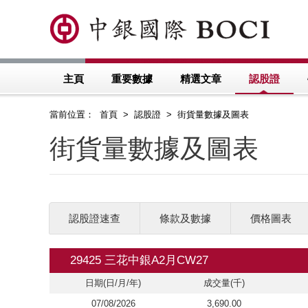
主頁
重要數據
精選文章
認股證
當前位置： 首頁 > 認股證 > 街貨量數據及圖表
街貨量數據及圖表
認股證速查
條款及數據
價格圖表
29425 三花中銀A2月CW27
日期(日/月/年)
成交量(千)
07/08/2026
3,690.00