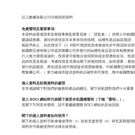
以上數據為最少15分鐘前的資料
免責聲明及重要事項:
本資料由香港證券及期貨事務監察委員會（「證監會」）持牌人中銀國
建議或推薦。過往的表現並非未來表現的指標。結構性産品如認股證、
能提早終止，在此情況下（i）N類牛熊證投資者會損失於牛熊證的全
銀國際亞洲有限公司或其聯屬公司所發行的結構性産品是沒有相應擔保
行人無力償債或違約，投資者可能無法收回部份或全部應收款項。投資
品的性質及風險，考慮投資是否適合閣下的個別情況，如有需要，應咨
發行的認股證、界內證及/或牛熊證提供買賣報價者。中銀國際亞洲有
際集團公司」）努力確保所提供資料的正確性和可靠性，惟中銀國際集
個人資料及財務資料的處理
非常感謝閣下對我們的服務和產品的關注。閣下的私隱對我們十分重要，
登入 BOCI 網站即代表閣下接受本私隱權聲明（下稱「聲明」）。
若閣下不同意本聲明，請不要繼續瀏覽 BOCI 網站的其他頁面。
閣下的個人資料會如何使用？
閣下的個人資料可能會被使用作（i）技術支援管理（ii）研究及開發理
資料亦可能被使用作法律合規用途。