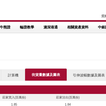
窩輪
牛熊證
輪證教學
滬深港通
相關資產資料
中銀
街貨量數據及圖表
計算機
引伸波幅數據及圖表
莊家買入(百萬份)
莊家沽出(百萬份)
1.85
1.84