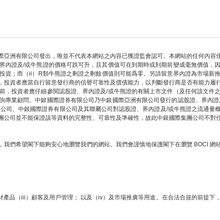
際亞洲有限公司發出，唯並不代表本網站之內容已獲證監會認可。本網站的任何內容
界內證及/或牛熊證的價格可跌可升，且其價值可在到期時或到期前變成毫無價值，
部投資；而（ii）R類牛熊證之剩證之剩餘價值則可能爲零。另請留意界內證為市場新
，投資者應當自行留意發行商的信譽可靠性及償債能力，以判斷發行商是否有能力履
前，投資者應仔細參閱認股證、界內證及/或牛熊證的有關上市文件（及任何該文件
詢專業顧問。中銀國際證券有限公司乃中銀國際亞洲有限公司發行的認股證、界內證
限公司、中銀國際證券有限公司及其聯屬公司對認股證、界內證及/或牛熊證之流通量
團公司並不能保證該等資料的完整性、可靠性及準確性，故此中銀國際集團公司不對
我們希望閣下能夠安心地瀏覽我們的網站。我們會謹慎地保護閣下在瀏覽 BOCI 
財產品（iii）顧客及用戶管理； 以及（iv）及市場推廣等用途。在合法合規的前