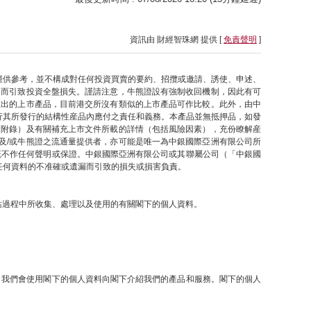
資訊由 財經智珠網 提供 [
免責聲明
]
僅供參考，並不構成對任何投資買賣的要約、招攬或邀請、誘使、申述、
因而引致投資全盤損失。謹請注意，牛熊證設有強制收回機制，因此有可
推出的上市產品，目前港交所沒有類似的上市產品可作比較。此外，由中
行其所發行的結構性産品內應付之責任和義務。本產品並無抵押品，如發
之附錄）及有關補充上市文件所載的詳情（包括風險因素），充份瞭解産
及/或牛熊證之流通量提供者，亦可能是唯一為中銀國際亞洲有限公司所
概不作任何聲明或保證。中銀國際亞洲有限公司或其聯屬公司（「中銀國
任何資料的不准確或遺漏而引致的損失或損害負責。
網站過程中所收集、處理以及使用的有關閣下的個人資料。
提下，我們會使用閣下的個人資料向閣下介紹我們的產品和服務。閣下的個人