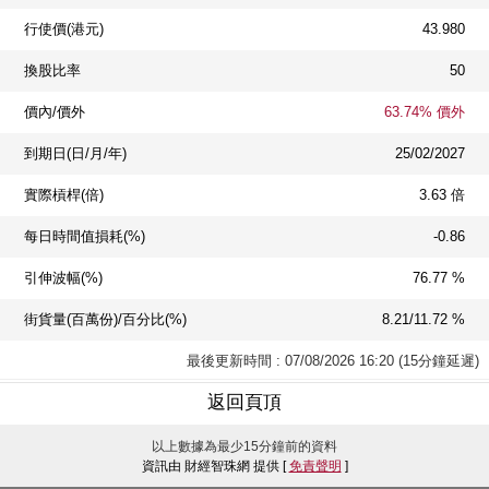
行使價(港元)
43.980
換股比率
50
價內/價外
63.74% 價外
到期日(日/月/年)
25/02/2027
實際槓桿(倍)
3.63 倍
每日時間值損耗(%)
-0.86
引伸波幅(%)
76.77 %
街貨量(百萬份)/百分比(%)
8.21/11.72 %
最後更新時間 : 07/08/2026 16:20 (15分鐘延遲)
返回頁頂
以上數據為最少15分鐘前的資料
資訊由 財經智珠網 提供 [
免責聲明
]