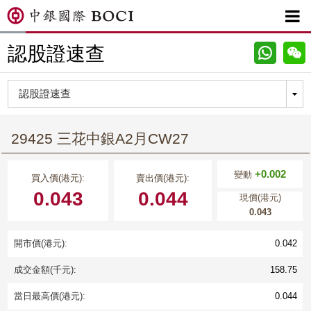

認股證速查
29425 三花中銀A2月CW27
+0.002
變動
買入價(港元):
賣出價(港元):
0.043
0.044
現價(港元)
0.043
開市價(港元):
0.042
成交金額(千元):
158.75
當日最高價(港元):
0.044