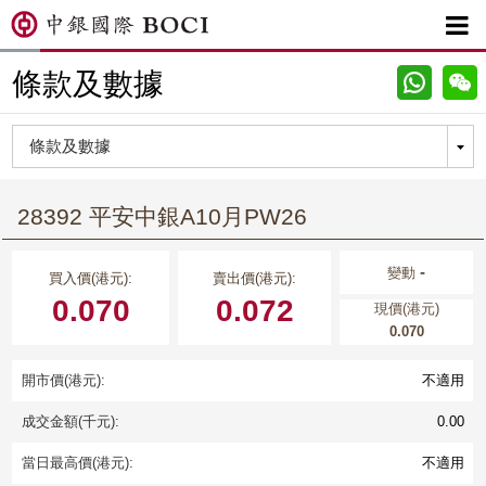

條款及數據
28392 平安中銀A10月PW26
-
變動
買入價(港元):
賣出價(港元):
0.070
0.072
現價(港元)
0.070
開市價(港元):
不適用
成交金額(千元):
0.00
當日最高價(港元):
不適用