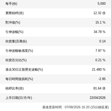
每手(份)
5,000
實際槓桿(倍)
12.32 倍
對沖值(%)
15.1 %
引伸波幅(%)
34.78 %
街貨量(百萬份)
0.14
引伸波幅敏感度(%)
7.97 %
街貨百分比(%)
0.21 %
過去30日正股歷史波幅(%)
21.480 %
每日時間值損耗(%)
-2.95
槓桿比率(倍)
81.64 倍
上市日期(日/月/年)
22/04/2026
最後更新時間 : 07/08/2026 16:20 (15分鐘延遲)