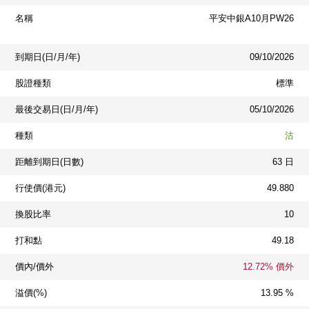
名稱
平安中銀A10月PW26
到期日(日/月/年)
09/10/2026
股證種類
標準
最後交易日(日/月/年)
05/10/2026
種類
沽
距離到期日(日數)
63 日
行使價(港元)
49.880
換股比率
10
打和點
49.18
價內/價外
12.72% 價外
溢價(%)
13.95 %