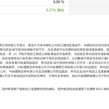
0.00 %
0.27% 價內
際亞洲有限公司發出，唯並不代表本網站之內容已獲證監會認可。本網站的任何內容
界內證及/或牛熊證的價格可跌可升，且其價值可在到期時或到期前變成毫無價值，
部投資；而（ii）R類牛熊證之剩證之剩餘價值則可能爲零。另請留意界內證為市場新
，投資者應當自行留意發行商的信譽可靠性及償債能力，以判斷發行商是否有能力履
前，投資者應仔細參閱認股證、界內證及/或牛熊證的有關上市文件（及任何該文件
詢專業顧問。中銀國際證券有限公司乃中銀國際亞洲有限公司發行的認股證、界內證
限公司、中銀國際證券有限公司及其聯屬公司對認股證、界內證及/或牛熊證之流通量
團公司並不能保證該等資料的完整性、可靠性及準確性，故此中銀國際集團公司不對
我們希望閣下能夠安心地瀏覽我們的網站。我們會謹慎地保護閣下在瀏覽 BOCI 