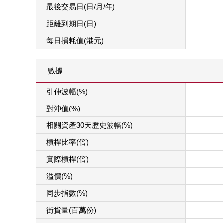
最後交易日(日/月/年)
距離到期日(日)
每日損耗值(港元)
數據
引伸波幅(%)
對沖值(%)
相關資產30天歷史波幅(%)
槓桿比率(倍)
實際槓桿(倍)
溢價(%)
同步指數(%)
街貨量(百萬份)