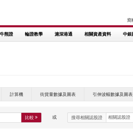
窩輪
牛熊證
輪證教學
滬深港通
相關資產資料
中銀
計算機
街貨量數據及圖表
引伸波幅數據及圖表
或
比較 
搜尋相關認股證