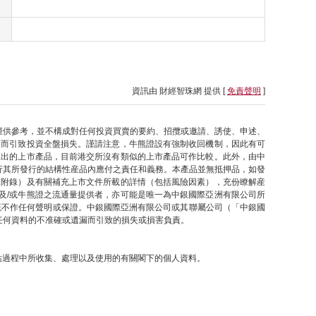
資訊由 財經智珠網 提供 [
免責聲明
]
僅供參考，並不構成對任何投資買賣的要約、招攬或邀請、誘使、申述、
因而引致投資全盤損失。謹請注意，牛熊證設有強制收回機制，因此有可
推出的上市產品，目前港交所沒有類似的上市產品可作比較。此外，由中
行其所發行的結構性産品內應付之責任和義務。本產品並無抵押品，如發
之附錄）及有關補充上市文件所載的詳情（包括風險因素），充份瞭解産
及/或牛熊證之流通量提供者，亦可能是唯一為中銀國際亞洲有限公司所
概不作任何聲明或保證。中銀國際亞洲有限公司或其聯屬公司（「中銀國
任何資料的不准確或遺漏而引致的損失或損害負責。
網站過程中所收集、處理以及使用的有關閣下的個人資料。