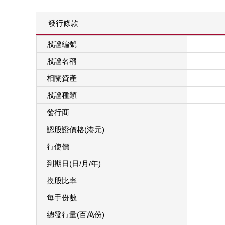
發行條款
股證編號
股證名稱
相關資產
股證種類
發行商
認股證價格(港元)
行使價
到期日(日/月/年)
換股比率
每手份數
總發行量(百萬份)