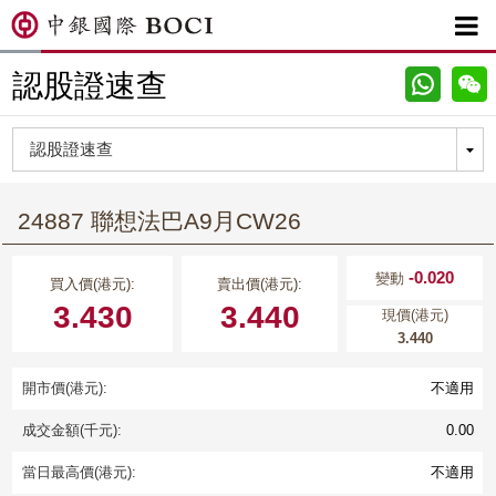

認股證速查
24887 聯想法巴A9月CW26
-0.020
變動
買入價(港元):
賣出價(港元):
3.430
3.440
現價(港元)
3.440
開市價(港元):
不適用
成交金額(千元):
0.00
當日最高價(港元):
不適用