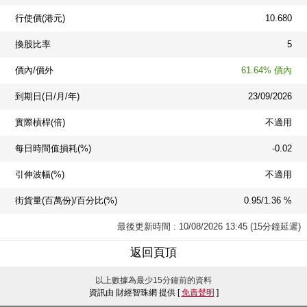
行使價(港元)
10.680
換股比率
5
價內/價外
61.64% 價內
到期日(日/月/年)
23/09/2026
實際槓桿(倍)
不適用
每日時間值損耗(%)
-0.02
引伸波幅(%)
不適用
街貨量(百萬份)/百分比(%)
0.95/1.36 %
最後更新時間 : 10/08/2026 13:45 (15分鐘延遲)
返回頁頂
以上數據為最少15分鐘前的資料
資訊由 財經智珠網 提供 [
免責聲明
]