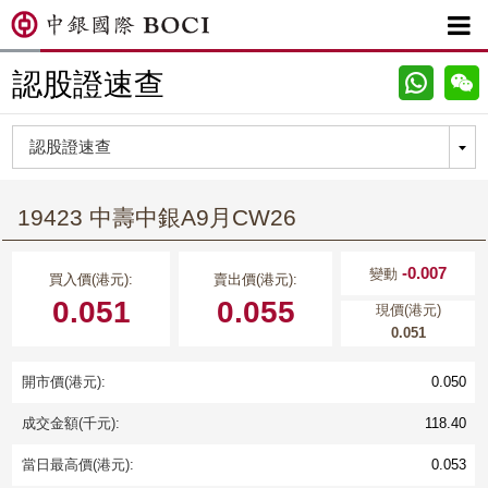

認股證速查
19423 中壽中銀A9月CW26
-0.007
變動
買入價(港元):
賣出價(港元):
0.051
0.055
現價(港元)
0.051
開市價(港元):
0.050
成交金額(千元):
118.40
當日最高價(港元):
0.053