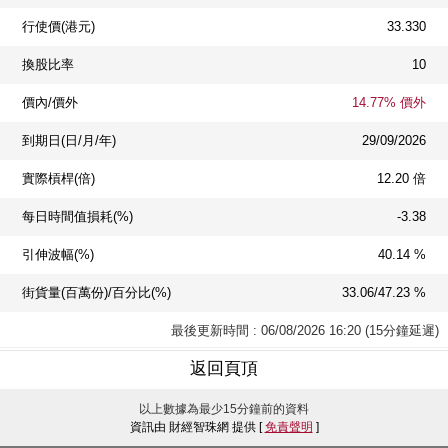
行使價(港元)
33.330
換股比率
10
價內/價外
14.77% 價外
到期日(日/月/年)
29/09/2026
實際槓桿(倍)
12.20 倍
每日時間值損耗(%)
-3.38
引伸波幅(%)
40.14 %
街貨量(百萬份)/百分比(%)
33.06/47.23 %
最後更新時間 : 06/08/2026 16:20 (15分鐘延遲)
返回頁頂
以上數據為最少15分鐘前的資料
資訊由 財經智珠網 提供 [
免責聲明
]