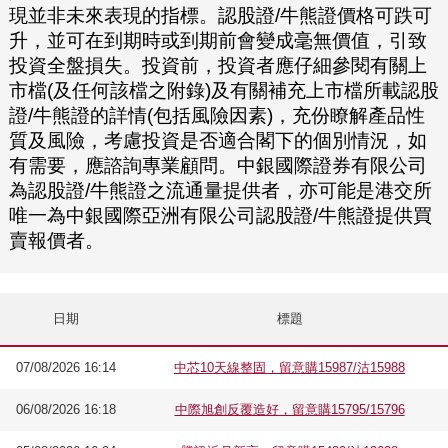
現並非未來表現的指標。認股證/牛熊證價格可跌可
升，並可在到期時或到期前會變成毫無價值，引致
投資全盤損失。投資前，投資者應仔細參閱有關上
市檔(及任何該檔之附錄)及有關補充上市檔所載認股
證/牛熊證的詳情(包括風險因素)，充份瞭解產品性
質及風險，考慮投資是否適合閣下的個別情況，如
有需要，應諮詢專業顧問。中銀國際證券有限公司
為認股證/牛熊證之流通量提供者，亦可能是港交所
唯一為中銀國際亞洲有限公司認股證/牛熊證提供買
賣報價者。
日期
標題
07/08/2026 16:14
中芯10天線整固，留意購15987/沽15988
06/08/2026 16:18
中際旭創反覆造好，留意購15795/15796