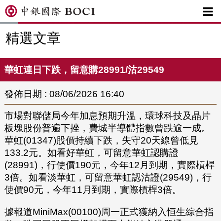

精選文章
華虹連日下跌，留意購28991/沽29549
發佈日期 : 08/06/2026 16:40
市場對聯儲局今年加息預期升溫，環球科技及晶片
板塊股份普遍下挫，費城半導體指數曾跌逾一成。
華虹(01347)股價持續下跌，失守20天線曾低見
133.2元。如看好華虹，可留意華虹認購證
(28991)，行使價190元，今年12月到期，實際槓桿
3倍。如看淡華虹，可留意華虹認沽證(29549)，行
使價90元，今年11月到期，實際槓桿3倍。
據報道MiniMax(00100)周一正式獲納入恒生綜合指