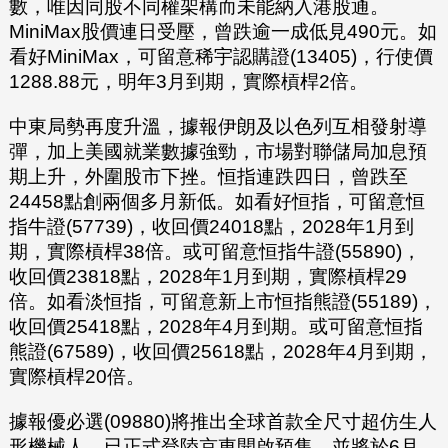
數，唯因同股不同權架構而未能納入港股通。
MiniMax股價連日受壓，曾跌逾一成低見490元。如
看好MiniMax，可留意稀宇認購證(13405)，行使價
1288.88元，明年3月到期，實際槓桿2倍。
中東局勢再度升溫，據報伊朗及以色列互相發射導
彈，加上美國就業數據強勁，市場對聯儲局加息預
期上升，外圍股市下挫。恒指連跌四日，曾跌至
24458點創兩個多月新低。如看好恒指，可留意恒
指牛證(57739)，收回價24018點，2028年1月到
期，實際槓桿38倍。或可留意恒指牛證(55890)，
收回價23818點，2028年1月到期，實際槓桿29
倍。如看淡恒指，可留意新上市恒指熊證(55189)，
收回價25418點，2028年4月到期。或可留意恒指
熊證(67589)，收回價25618點，2028年4月到期，
實際槓桿20倍。
據報優必選(09880)將推出全球首款全尺寸超仿生人
形機械人，已正式登陸京東開啟預售，並將於6月