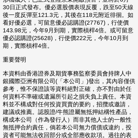
30日正式發布。優必選股價表現反覆，跌至50天線
後一度反彈至121.3元，其後在118元附近徘徊。如
看好優必選，可留意優必認購證(27767)，行使價
143.98元，今年9月到期，實際槓桿4倍。或可留意
優必認購證(25628)，行使價222元，今年10月到
期，實際槓桿4倍。
重要聲明
本資料由香港證券及期貨事務監察委員會持牌人中
銀國際亞洲有限公司(「本公司」)發出，其內容僅供
參考，惟不保證該等資料絕對正確，亦不對由於任
何資料不準確或遺漏所引起之損失負上責任。本資
料並不構成對任何投資買賣的要約，招攬或邀請，
建議或推薦。認股證/牛熊證屬無抵押結構性產品，
構成本公司（作為發行人）而非其他人士的一般性
無抵押合約責任，倘若本公司無力償債或違約，投
資者可能無法收回部分或全部應收款項。過往的表