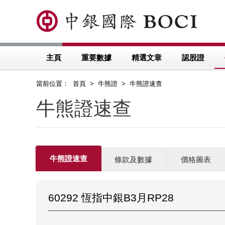
主頁
重要數據
精選文章
認股證
當前位置： 首頁 > 牛熊證 > 牛熊證速查
牛熊證速查
牛熊證速查
條款及數據
價格圖表
60292 恆指中銀B3月RP28