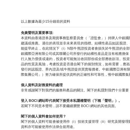
以上數據為最少15分鐘前的資料
免責聲明及重要事項:
本資料由香港證券及期貨事務監察委員會（「證監會」）持牌人中銀國
建議或推薦。過往的表現並非未來表現的指標。結構性産品如認股證、
能提早終止，在此情況下（i）N類牛熊證投資者會損失於牛熊證的全
銀國際亞洲有限公司或其聯屬公司所發行的結構性産品是沒有相應擔保
行人無力償債或違約，投資者可能無法收回部份或全部應收款項。投資
品的性質及風險，考慮投資是否適合閣下的個別情況，如有需要，應咨
發行的認股證、界內證及/或牛熊證提供買賣報價者。中銀國際亞洲有
際集團公司」）努力確保所提供資料的正確性和可靠性，惟中銀國際集
個人資料及財務資料的處理
非常感謝閣下對我們的服務和產品的關注。閣下的私隱對我們十分重要，
登入 BOCI 網站即代表閣下接受本私隱權聲明（下稱「聲明」）。
若閣下不同意本聲明，請不要繼續瀏覽 BOCI 網站的其他頁面。
閣下的個人資料會如何使用？
閣下的個人資料可能會被使用作（i）技術支援管理（ii）研究及開發理
資料亦可能被使用作法律合規用途。