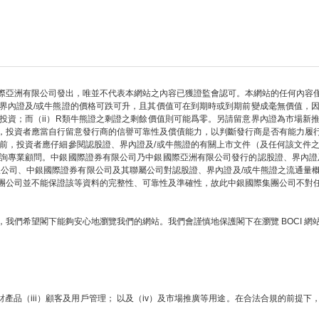
際亞洲有限公司發出，唯並不代表本網站之內容已獲證監會認可。本網站的任何內容
界內證及/或牛熊證的價格可跌可升，且其價值可在到期時或到期前變成毫無價值，
部投資；而（ii）R類牛熊證之剩證之剩餘價值則可能爲零。另請留意界內證為市場新
，投資者應當自行留意發行商的信譽可靠性及償債能力，以判斷發行商是否有能力履
前，投資者應仔細參閱認股證、界內證及/或牛熊證的有關上市文件（及任何該文件
詢專業顧問。中銀國際證券有限公司乃中銀國際亞洲有限公司發行的認股證、界內證
限公司、中銀國際證券有限公司及其聯屬公司對認股證、界內證及/或牛熊證之流通量
團公司並不能保證該等資料的完整性、可靠性及準確性，故此中銀國際集團公司不對
我們希望閣下能夠安心地瀏覽我們的網站。我們會謹慎地保護閣下在瀏覽 BOCI 
財產品（iii）顧客及用戶管理； 以及（iv）及市場推廣等用途。在合法合規的前