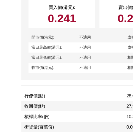
買入價(港元):
賣出價(
0.241
0.
開市價(港元):
不適用
成
當日最高價(港元):
不適用
成
當日最低價(港元):
不適用
相
收市價(港元):
不適用
相
行使價(點)
28,
收回價(點)
27,
槓桿比率(倍)
10
街貨量(百萬份)
0.0