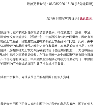
最後更新時間 : 06/08/2026 16:20 (15分鐘延遲)
資訊由 財經智珠網 提供 [
免責聲明
]
僅供參考，並不構成對任何投資買賣的要約、招攬或邀請、誘使、申述、
因而引致投資全盤損失。謹請注意，牛熊證設有強制收回機制，因此有可
推出的上市產品，目前港交所沒有類似的上市產品可作比較。此外，由中
行其所發行的結構性産品內應付之責任和義務。本產品並無抵押品，如發
之附錄）及有關補充上市文件所載的詳情（包括風險因素），充份瞭解産
及/或牛熊證之流通量提供者，亦可能是唯一為中銀國際亞洲有限公司所
概不作任何聲明或保證。中銀國際亞洲有限公司或其聯屬公司（「中銀國
任何資料的不准確或遺漏而引致的損失或損害負責。
網站過程中所收集、處理以及使用的有關閣下的個人資料。
提下，我們會使用閣下的個人資料向閣下介紹我們的產品和服務。閣下的個人