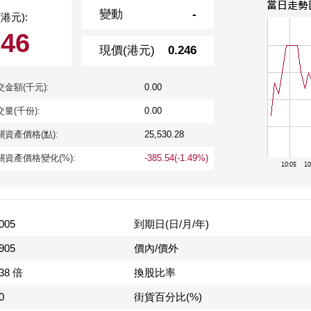
變動
-
港元):
246
現價(港元)
0.246
交金額(千元):
0.00
交量(千份):
0.00
關資產價格(點):
25,530.28
關資產價格變化(%):
-385.54(-1.49%)
005
到期日(日/月/年)
905
價內/價外
.38 倍
換股比率
0
街貨百分比(%)