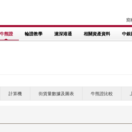
窩輪
牛熊證
輪證教學
滬深港通
相關資產資料
中銀
計算機
街貨量數據及圖表
牛熊證比較