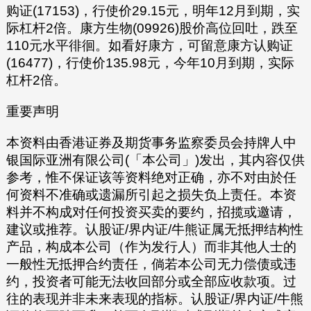
购证(17153)，行使价29.15元，明年12月到期，实
际杠杆2倍。康方生物(09926)股价高位回吐，跌至
110元水平徘徊。如看好康方，可留意康方认购证
(16477)，行使价135.98元，今年10月到期，实际
杠杆2倍。
重要声明
本资料由香港证券及期货事务监察委员会持牌人中
银国际亚洲有限公司(「本公司」)发出，其内容仅供
参考，惟不保证该等资料绝对正确，亦不对由於任
何资料不准确或遗漏所引起之损失负上责任。本资
料并不构成对任何投资买卖的要约，招揽或邀请，
建议或推荐。认股证/界内证/牛熊证属无抵押结构性
产品，构成本公司（作为发行人）而非其他人士的
一般性无抵押合约责任，倘若本公司无力偿债或违
约，投资者可能无法收回部分或全部应收款项。过
往的表现并非未来表现的指标。认股证/界内证/牛熊