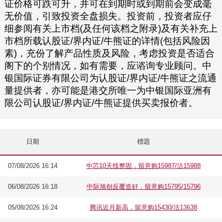
证价格可跌可升，并可在到期时或到期前会变成毫
无价值，引致投资全盘损失。投资前，投资者应仔
细参阅有关上市档(及任何该档之附录)及有关补充上
市档所载认股证/界内证/牛熊证的详情(包括风险因
素)，充份了解产品性质及风险，考虑投资是否适合
阁下的个别情况，如有需要，应谘询专业顾问。中
银国际证券有限公司为认股证/界内证/牛熊证之流通
量提供者，亦可能是港交所唯一为中银国际亚洲有
限公司认股证/界内证/牛熊证提供买卖报价者。
日期
標題
07/08/2026 16:14
中芯10天线整固，留意购15987/沽15988
06/08/2026 16:18
中际旭创反覆造好，留意购15795/15796
05/08/2026 16:24
腾讯近月新高，留意购15430/沽13638