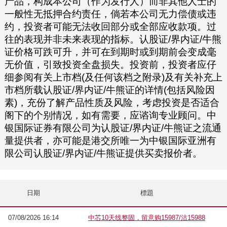
产品，构成本公司（作为发行人）而非其他人士的
一般性无抵押合约责任，倘若本公司无力偿债或违
约，投资者可能无法收回部分或全部应收款项。过
往的表现并非未来表现的指标。认股证/界内证/牛熊
证价格可跌可升，并可在到期时或到期前会变成毫
无价值，引致投资全盘损失。投资前，投资者应仔
细参阅有关上市档(及任何该档之附录)及有关补充上
市档所载认股证/界内证/牛熊证的详情(包括风险因
素)，充份了解产品性质及风险，考虑投资是否适合
阁下的个别情况，如有需要，应谘询专业顾问。中
银国际证券有限公司为认股证/界内证/牛熊证之流通
量提供者，亦可能是港交所唯一为中银国际亚洲有
限公司认股证/界内证/牛熊证提供买卖报价者。
日期
標題
07/08/2026 16:14
中芯10天线整固，留意购15987/沽15988