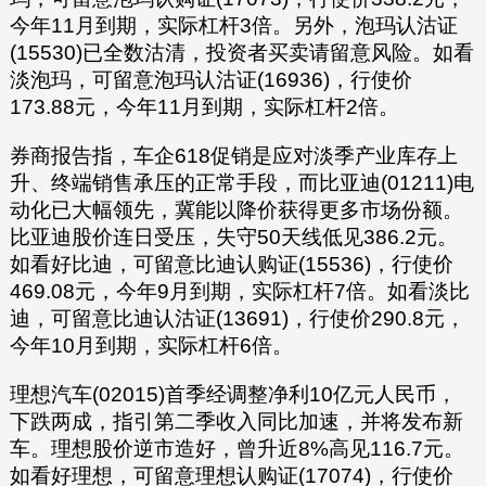
今年11月到期，实际杠杆3倍。另外，泡玛认沽证
(15530)已全数沽清，投资者买卖请留意风险。如看
淡泡玛，可留意泡玛认沽证(16936)，行使价
173.88元，今年11月到期，实际杠杆2倍。
券商报告指，车企618促销是应对淡季产业库存上
升、终端销售承压的正常手段，而比亚迪(01211)电
动化已大幅领先，冀能以降价获得更多市场份额。
比亚迪股价连日受压，失守50天线低见386.2元。
如看好比迪，可留意比迪认购证(15536)，行使价
469.08元，今年9月到期，实际杠杆7倍。如看淡比
迪，可留意比迪认沽证(13691)，行使价290.8元，
今年10月到期，实际杠杆6倍。
理想汽车(02015)首季经调整净利10亿元人民币，
下跌两成，指引第二季收入同比加速，并将发布新
车。理想股价逆市造好，曾升近8%高见116.7元。
如看好理想，可留意理想认购证(17074)，行使价