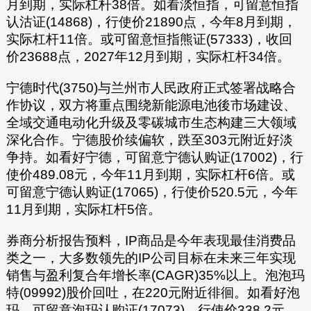
月到期，实际杠杆38倍。如看淡恒指，可留意恒指
认沽证(14868)，行使价21890点，今年8月到期，
实际杠杆11倍。或可留意恒指熊证(57333)，收回
价23688点，2027年12月到期，实际杠杆34倍。
宁德时代(3750)与兰州市人民政府正式签署战略合
作协议，双方将重点围绕新能源电池後市场建设、
全域交通电动化升级及零碳城市生态构建三大领域
深化合作。宁德股价续偏软，跌至303元附近好淡
争持。如看好宁德，可留意宁德认购证(17002)，行
使价489.08元，今年11月到期，实际杠杆6倍。或
可留意宁德认购证(17065)，行使价520.5元，今年
11月到期，实际杠杆5倍。
券商分析报告预料，IP商品是今年表现最佳消费品
类之一，大多数领先的IP公司目标在未来三年实现
销售与盈利复合年增长率(CAGR)35%以上。泡泡玛
特(09992)股价回吐，在220元附近徘徊。如看好泡
玛，可留意泡玛认购证(17073)，行使价338.2元，