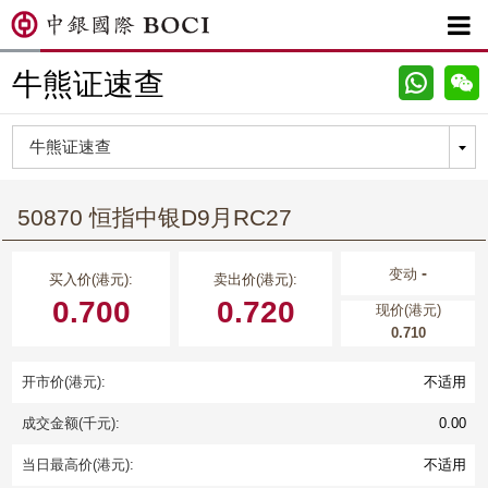

牛熊证速查
50870 恒指中银D9月RC27
-
变动
买入价(港元):
卖出价(港元):
0.700
0.720
现价(港元)
0.710
开市价(港元):
不适用
成交金额(千元):
0.00
当日最高价(港元):
不适用