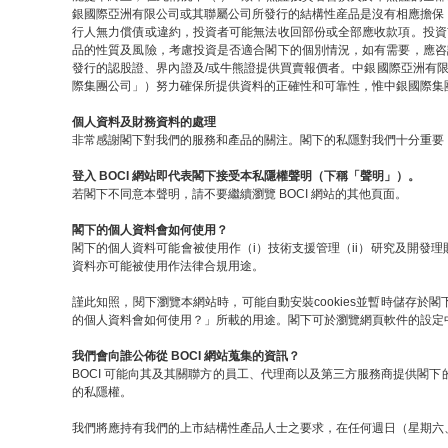
銀國際亞洲有限公司或其聯屬公司所發行的結構性産品是沒有相應擔保
行人無力償債或違約，投資者可能無法收回部份或全部應收款項。投資
品的性質及風險，考慮投資是否適合閣下的個別情況，如有需要，應咨
發行的認股證、界內證及/或牛熊證提供買賣報價者。中銀國際亞洲有
際集團公司」）努力確保所提供資料的正確性和可靠性，惟中銀國際集
個人資料及財務資料的處理
非常感謝閣下對我們的服務和產品的關注。閣下的私隱對我們十分重要，
登入 BOCI 網站即代表閣下接受本私隱權聲明（下稱「聲明」）。
若閣下不同意本聲明，請不要繼續瀏覽 BOCI 網站的其他頁面。
閣下的個人資料會如何使用？
閣下的個人資料可能會被使用作（i）技術支援管理（ii）研究及開發理
資料亦可能被使用作法律合規用途。
謹此知照，閱下瀏覽本網站時，可能自動安裝cookies並暫時儲存於閣
的個人資料會如何使用？」所載的用途。閣下可於瀏覽網頁軟件的設定中關閉
我們會向誰公佈從 BOCI 網站蒐集的資訊？
BOCI 可能向其及其關聯方的員工、代理商以及第三方服務商提供閣
的私隱權。
我們將應持有我們的上市結構性產品人士之要求，在任何週日（星期六