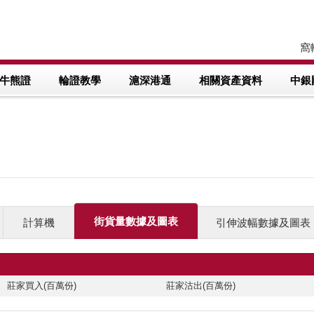
窩輪
牛熊證
輪證教學
滬深港通
相關資產資料
中銀
街貨量數據及圖表
計算機
引伸波幅數據及圖表
莊家買入(百萬份)
莊家沽出(百萬份)