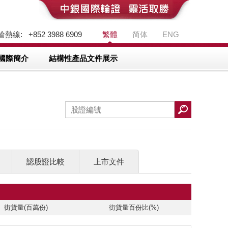
熱線: +852 3988 6909
繁體
简体
ENG
國際簡介
結構性產品文件展示
認股證比較
上市文件
街貨量(百萬份)
街貨量百份比(%)