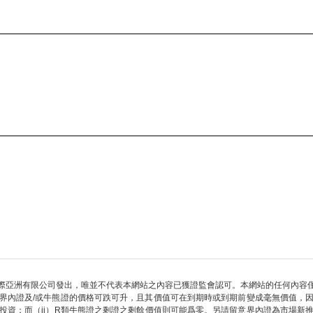
際亞洲有限公司發出，唯並不代表本網站之內容已獲證監會認可。本網站的任何內容
界內證及/或牛熊證的價格可跌可升，且其價值可在到期時或到期前變成毫無價值，
部投資；而（ii）R類牛熊證之剩證之剩餘價值則可能爲零。另請留意界內證為市場新