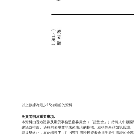
以上數據為最少15分鐘前的資料
免責聲明及重要事項:
本資料由香港證券及期貨事務監察委員會（「證監會」）持牌人中銀國
建議或推薦。過往的表現並非未來表現的指標。結構性産品如認股證、
能提早終止，在此情況下（i）N類牛熊證投資者會損失於牛熊證的全