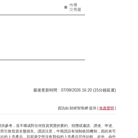
最後更新時間 : 07/08/2026 16:20 (15分鐘延遲)
資訊由 財經智珠網 提供 [
免責聲明
]
僅供參考，並不構成對任何投資買賣的要約、招攬或邀請、誘使、申述、
因而引致投資全盤損失。謹請注意，牛熊證設有強制收回機制，因此有可
推出的上市產品，目前港交所沒有類似的上市產品可作比較。此外，由中