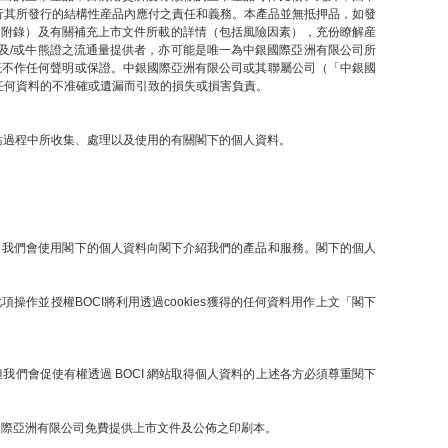
行其所發行的結構性産品內應付之責任和義務。本產品並無抵押品，如發
之附錄）及有關補充上市文件所載的詳情（包括風險因素），充份瞭解産
及/或牛熊證之流通量提供者，亦可能是唯一為中銀國際亞洲有限公司所
概不作任何聲明或保證。中銀國際亞洲有限公司或其聯屬公司（「中銀國
任何資料的不准確或遺漏而引致的損失或損害負責。
網站過程中所收集、處理以及使用的有關閣下的個人資料。
提下，我們會使用閣下的個人資料向閣下介紹我們的產品和服務。閣下的個人
操作並授權BOCI將利用透過cookies獲得的任何資料用作上文「閣下
們會促使有權透過 BOCI 網站取得個人資料的上述各方必須尊重閱下
國際亞洲有限公司免費提供上市文件及公佈之印刷本。