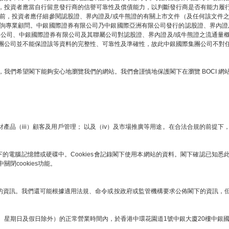
，投資者應當自行留意發行商的信譽可靠性及償債能力，以判斷發行商是否有能力履
前，投資者應仔細參閱認股證、界內證及/或牛熊證的有關上市文件（及任何該文件
詢專業顧問。中銀國際證券有限公司乃中銀國際亞洲有限公司發行的認股證、界內證
限公司、中銀國際證券有限公司及其聯屬公司對認股證、界內證及/或牛熊證之流通量
團公司並不能保證該等資料的完整性、可靠性及準確性，故此中銀國際集團公司不對
我們希望閣下能夠安心地瀏覽我們的網站。我們會謹慎地保護閣下在瀏覽 BOCI 
財產品（iii）顧客及用戶管理； 以及（iv）及市場推廣等用途。在合法合規的前
下的電腦記憶體或硬碟中。Cookies會記錄閣下使用本網站的資料。閣下確認已知悉此項
cookies功能。
下的資訊。我們還可能根據適用法規、命令或按政府或監管機構要求公佈閣下的資訊，但我
、星期日及假日除外）的正常營業時間內，於香港中環花園道1號中銀大廈20樓中銀