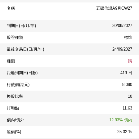
名稱
五礦信證A9月CW27
到期日(日/月/年)
30/09/2027
股證種類
標準
最後交易日(日/月/年)
24/09/2027
種類
購
距離到期日(日數)
419 日
行使價(港元)
8.080
換股比率
10
打和點
11.63
價內/價外
12.93% 價內
溢價(%)
25.32 %