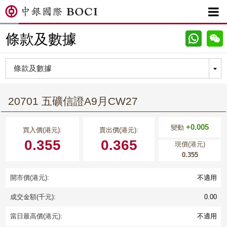

條款及數據
20701 五礦信證A9月CW27
+0.005
變動
買入價(港元):
賣出價(港元):
0.355
0.365
現價(港元)
0.355
開市價(港元):
不適用
成交金額(千元):
0.00
當日最高價(港元):
不適用