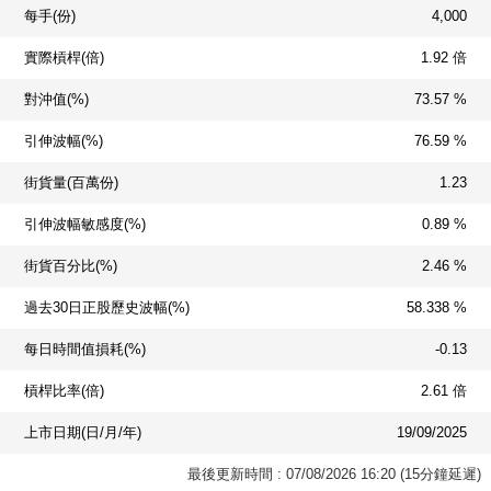
每手(份)
4,000
實際槓桿(倍)
1.92 倍
對沖值(%)
73.57 %
引伸波幅(%)
76.59 %
街貨量(百萬份)
1.23
引伸波幅敏感度(%)
0.89 %
街貨百分比(%)
2.46 %
過去30日正股歷史波幅(%)
58.338 %
每日時間值損耗(%)
-0.13
槓桿比率(倍)
2.61 倍
上市日期(日/月/年)
19/09/2025
最後更新時間 : 07/08/2026 16:20 (15分鐘延遲)