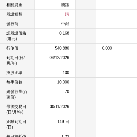
相關資產
騰訊
股證種類
購
發行商
中銀
認股證價格
0.168
(港元)
行使價
540.880
0.000
到期日(日/
04/12/2026
月/年)
換股比率
100
每手份數
10,000
總發行量(百
70
萬份)
最後交易日
30/11/2026
(日/月/年)
距離到期日
119 日
(日)
每日損耗值
-1.22