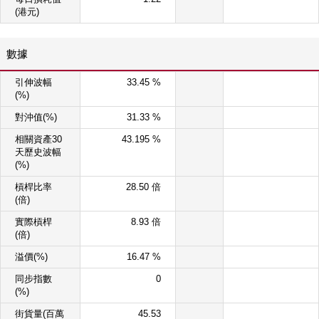
(港元)
數據
引伸波幅
33.45 %
(%)
對沖值(%)
31.33 %
相關資產30
43.195 %
天歷史波幅
(%)
槓桿比率
28.50 倍
(倍)
實際槓桿
8.93 倍
(倍)
溢價(%)
16.47 %
同步指數
0
(%)
街貨量(百萬
45.53