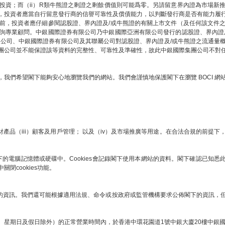
部投資；而（ii）R類牛熊證之剩證之剩餘價值則可能爲零。另請留意界內證為市場新
，投資者應當自行留意發行商的信譽可靠性及償債能力，以判斷發行商是否有能力履
前，投資者應仔細參閱認股證、界內證及/或牛熊證的有關上市文件（及任何該文件
詢專業顧問。中銀國際證券有限公司乃中銀國際亞洲有限公司發行的認股證、界內證
限公司、中銀國際證券有限公司及其聯屬公司對認股證、界內證及/或牛熊證之流通量
團公司並不能保證該等資料的完整性、可靠性及準確性，故此中銀國際集團公司不對
我們希望閣下能夠安心地瀏覽我們的網站。我們會謹慎地保護閣下在瀏覽 BOCI 
財產品（iii）顧客及用戶管理； 以及（iv）及市場推廣等用途。在合法合規的前
下的電腦記憶體或硬碟中。Cookies會記錄閣下使用本網站的資料。閣下確認已知悉此項
cookies功能。
下的資訊。我們還可能根據適用法規、命令或按政府或監管機構要求公佈閣下的資訊，但我
、星期日及假日除外）的正常營業時間內，於香港中環花園道1號中銀大廈20樓中銀