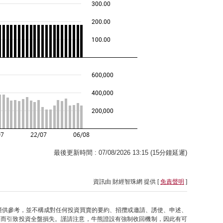
最後更新時間 : 07/08/2026 13:15 (15分鐘延遲)
資訊由 財經智珠網 提供 [
免責聲明
]
僅供參考，並不構成對任何投資買賣的要約、招攬或邀請、誘使、申述、
因而引致投資全盤損失。謹請注意，牛熊證設有強制收回機制，因此有可