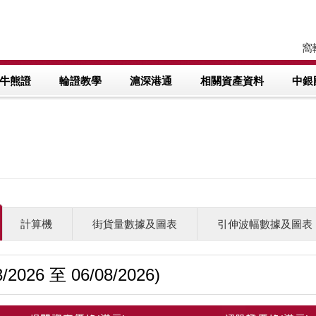
窩輪
牛熊證
輪證教學
滬深港通
相關資產資料
中銀
計算機
街貨量數據及圖表
引伸波幅數據及圖表
026 至 06/08/2026)