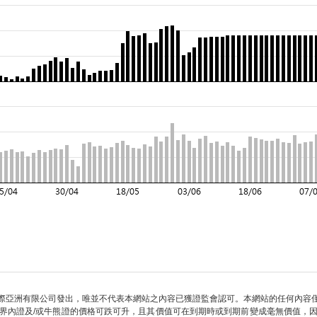
際亞洲有限公司發出，唯並不代表本網站之內容已獲證監會認可。本網站的任何內容
界內證及/或牛熊證的價格可跌可升，且其價值可在到期時或到期前變成毫無價值，