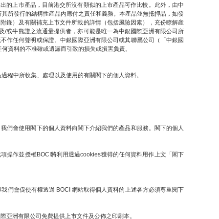
推出的上市產品，目前港交所沒有類似的上市產品可作比較。此外，由中
行其所發行的結構性産品內應付之責任和義務。本產品並無抵押品，如發
之附錄）及有關補充上市文件所載的詳情（包括風險因素），充份瞭解産
及/或牛熊證之流通量提供者，亦可能是唯一為中銀國際亞洲有限公司所
概不作任何聲明或保證。中銀國際亞洲有限公司或其聯屬公司（「中銀國
任何資料的不准確或遺漏而引致的損失或損害負責。
網站過程中所收集、處理以及使用的有關閣下的個人資料。
提下，我們會使用閣下的個人資料向閣下介紹我們的產品和服務。閣下的個人
操作並授權BOCI將利用透過cookies獲得的任何資料用作上文「閣下
們會促使有權透過 BOCI 網站取得個人資料的上述各方必須尊重閱下
國際亞洲有限公司免費提供上市文件及公佈之印刷本。