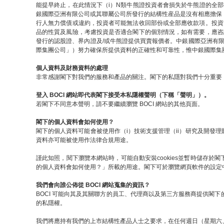
能提早終止，在此情況下（i）N類牛熊證投資者會損失於牛熊證的全
銀國際亞洲有限公司或其聯屬公司所發行的結構性産品是沒有相應擔保
行人無力償債或違約，投資者可能無法收回部份或全部應收款項。投資
品的性質及風險，考慮投資是否適合閣下的個別情況，如有需要，應咨
發行的認股證、界內證及/或牛熊證提供買賣報價者。中銀國際亞洲有
際集團公司」）努力確保所提供資料的正確性和可靠性，惟中銀國際集
個人資料及財務資料的處理
非常感謝閣下對我們的服務和產品的關注。閣下的私隱對我們十分重要，
登入 BOCI 網站即代表閣下接受本私隱權聲明（下稱「聲明」）。
若閣下不同意本聲明，請不要繼續瀏覽 BOCI 網站的其他頁面。
閣下的個人資料會如何使用？
閣下的個人資料可能會被使用作（i）技術支援管理（ii）研究及開發理
資料亦可能被使用作法律合規用途。
謹此知照，閱下瀏覽本網站時，可能自動安裝cookies並暫時儲存於閣
的個人資料會如何使用？」所載的用途。閣下可於瀏覽網頁軟件的設定中關閉
我們會向誰公佈從 BOCI 網站蒐集的資訊？
BOCI 可能向其及其關聯方的員工、代理商以及第三方服務商提供閣
的私隱權。
我們將應持有我們的上市結構性產品人士之要求，在任何週日（星期六