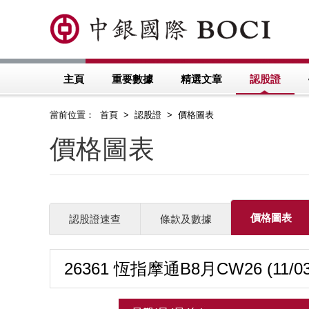
主頁
重要數據
精選文章
認股證
當前位置： 首頁 > 認股證 > 價格圖表
價格圖表
價格圖表
認股證速查
條款及數據
26361 恆指摩通B8月CW26 (11/03/2