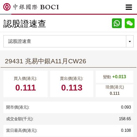

認股證速查
29431 兆易中銀A11月CW26
+0.013
變動
買入價(港元):
賣出價(港元):
0.111
0.113
現價(港元)
0.111
開市價(港元):
0.093
成交金額(千元):
158.65
當日最高價(港元):
0.108