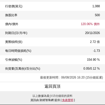
行使價(港元)
1,088
換股比率
500
價內/價外
120.06% 價外
到期日(日/月/年)
20/11/2026
實際槓桿(倍)
2.72 倍
每日時間值損耗(%)
-1.73
引伸波幅(%)
154.90 %
街貨量(百萬份)/百分比(%)
0.05/0.12 %
最後更新時間 : 06/08/2026 16:20 (15分鐘延遲)
返回頁頂
以上數據為最少15分鐘前的資料
資訊由 財經智珠網 提供 [
免責聲明
]