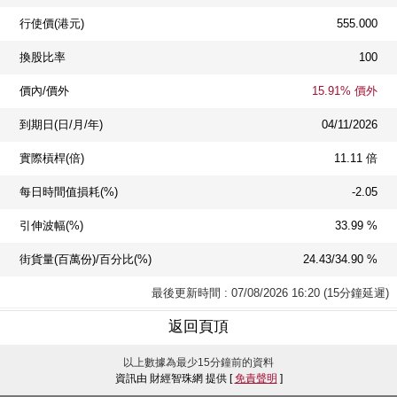
行使價(港元)
555.000
換股比率
100
價內/價外
15.91% 價外
到期日(日/月/年)
04/11/2026
實際槓桿(倍)
11.11 倍
每日時間值損耗(%)
-2.05
引伸波幅(%)
33.99 %
街貨量(百萬份)/百分比(%)
24.43/34.90 %
最後更新時間 : 07/08/2026 16:20 (15分鐘延遲)
返回頁頂
以上數據為最少15分鐘前的資料
資訊由 財經智珠網 提供 [
免責聲明
]