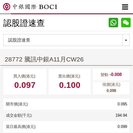

認股證速查
28772 騰訊中銀A11月CW26
-0.008
變動
買入價(港元):
賣出價(港元):
0.097
0.100
現價(港元)
0.098
開市價(港元):
0.095
成交金額(千元):
194.94
當日最高價(港元):
0.099