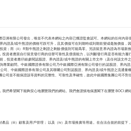
際亞洲有限公司發出，唯並不代表本網站之內容已獲證監會認可。本網站的任何內容
界內證及/或牛熊證的價格可跌可升，且其價值可在到期時或到期前變成毫無價值，
部投資；而（ii）R類牛熊證之剩證之剩餘價值則可能爲零。另請留意界內證為市場新
，投資者應當自行留意發行商的信譽可靠性及償債能力，以判斷發行商是否有能力履
前，投資者應仔細參閱認股證、界內證及/或牛熊證的有關上市文件（及任何該文件
詢專業顧問。中銀國際證券有限公司乃中銀國際亞洲有限公司發行的認股證、界內證
限公司、中銀國際證券有限公司及其聯屬公司對認股證、界內證及/或牛熊證之流通量
團公司並不能保證該等資料的完整性、可靠性及準確性，故此中銀國際集團公司不對
我們希望閣下能夠安心地瀏覽我們的網站。我們會謹慎地保護閣下在瀏覽 BOCI 
財產品（iii）顧客及用戶管理； 以及（iv）及市場推廣等用途。在合法合規的前