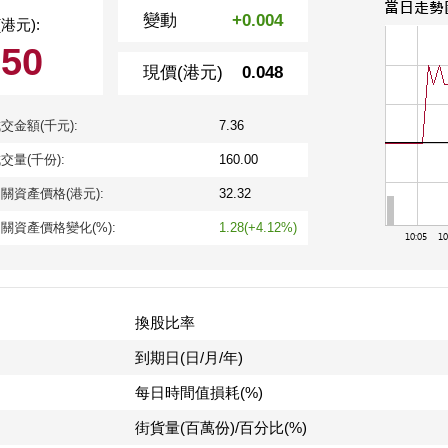
變動
+0.004
港元):
050
現價(港元)
0.048
交金額(千元):
7.36
交量(千份):
160.00
關資產價格(港元):
32.32
關資產價格變化(%):
1.28(+4.12%)
換股比率
到期日(日/月/年)
每日時間值損耗(%)
街貨量(百萬份)/百分比(%)