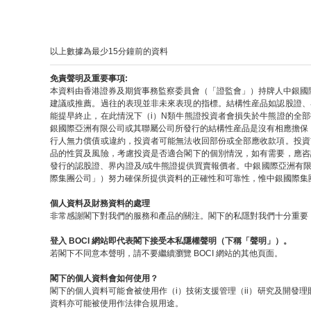
以上數據為最少15分鐘前的資料
免責聲明及重要事項:
本資料由香港證券及期貨事務監察委員會（「證監會」）持牌人中銀國
建議或推薦。過往的表現並非未來表現的指標。結構性産品如認股證、
能提早終止，在此情況下（i）N類牛熊證投資者會損失於牛熊證的全
銀國際亞洲有限公司或其聯屬公司所發行的結構性産品是沒有相應擔保
行人無力償債或違約，投資者可能無法收回部份或全部應收款項。投資
品的性質及風險，考慮投資是否適合閣下的個別情況，如有需要，應咨
發行的認股證、界內證及/或牛熊證提供買賣報價者。中銀國際亞洲有
際集團公司」）努力確保所提供資料的正確性和可靠性，惟中銀國際集
個人資料及財務資料的處理
非常感謝閣下對我們的服務和產品的關注。閣下的私隱對我們十分重要，
登入 BOCI 網站即代表閣下接受本私隱權聲明（下稱「聲明」）。
若閣下不同意本聲明，請不要繼續瀏覽 BOCI 網站的其他頁面。
閣下的個人資料會如何使用？
閣下的個人資料可能會被使用作（i）技術支援管理（ii）研究及開發理
資料亦可能被使用作法律合規用途。