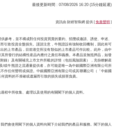
最後更新時間 : 07/08/2026 16:20 (15分鐘延遲)
資訊由 財經智珠網 提供 [
免責聲明
]
僅供參考，並不構成對任何投資買賣的要約、招攬或邀請、誘使、申述、
因而引致投資全盤損失。謹請注意，牛熊證設有強制收回機制，因此有可
推出的上市產品，目前港交所沒有類似的上市產品可作比較。此外，由中
行其所發行的結構性産品內應付之責任和義務。本產品並無抵押品，如發
之附錄）及有關補充上市文件所載的詳情（包括風險因素），充份瞭解産
及/或牛熊證之流通量提供者，亦可能是唯一為中銀國際亞洲有限公司所
概不作任何聲明或保證。中銀國際亞洲有限公司或其聯屬公司（「中銀國
任何資料的不准確或遺漏而引致的損失或損害負責。
網站過程中所收集、處理以及使用的有關閣下的個人資料。
提下，我們會使用閣下的個人資料向閣下介紹我們的產品和服務。閣下的個人