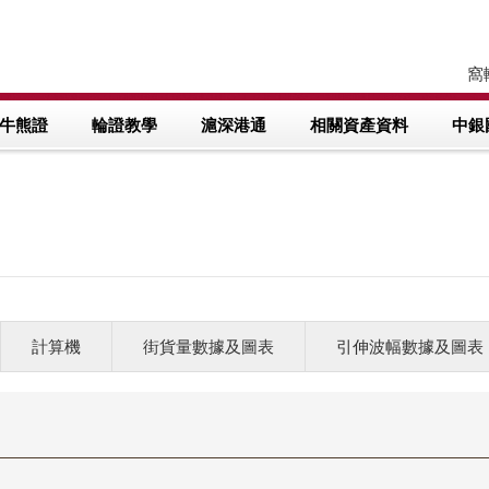
窩輪
牛熊證
輪證教學
滬深港通
相關資產資料
中銀
計算機
街貨量數據及圖表
引伸波幅數據及圖表