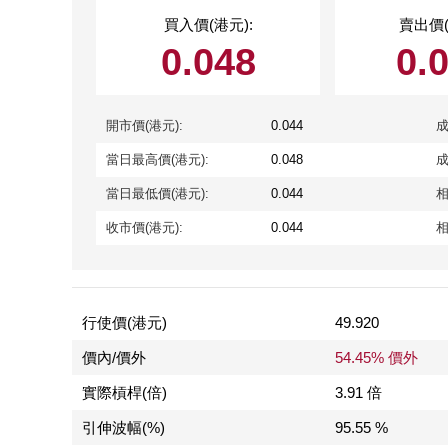
買入價(港元):
賣出價(
0.048
0.
開市價(港元):
0.044
成
當日最高價(港元):
0.048
成
當日最低價(港元):
0.044
相
收市價(港元):
0.044
相
行使價(港元)
49.920
價內/價外
54.45% 價外
實際槓桿(倍)
3.91 倍
引伸波幅(%)
95.55 %