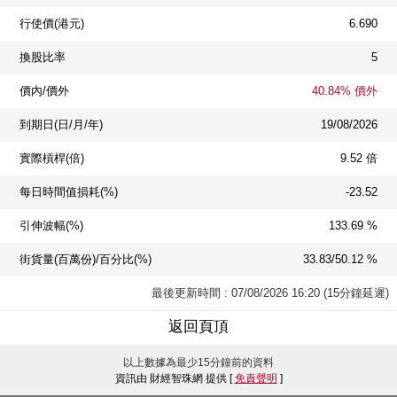
行使價(港元)
6.690
換股比率
5
價內/價外
40.84% 價外
到期日(日/月/年)
19/08/2026
實際槓桿(倍)
9.52 倍
每日時間值損耗(%)
-23.52
引伸波幅(%)
133.69 %
街貨量(百萬份)/百分比(%)
33.83/50.12 %
最後更新時間 : 07/08/2026 16:20 (15分鐘延遲)
返回頁頂
以上數據為最少15分鐘前的資料
資訊由 財經智珠網 提供 [
免責聲明
]