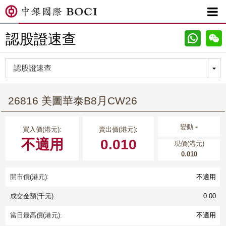

認股證速查
26816 美圖華泰B8月CW26
-
變動
買入價(港元):
賣出價(港元):
不適用
0.010
現價(港元)
0.010
開市價(港元):
不適用
成交金額(千元):
0.00
當日最高價(港元):
不適用