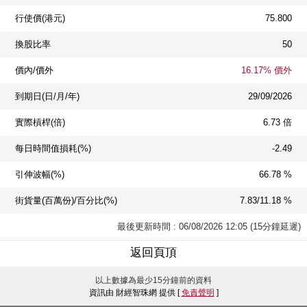
行使價(港元)
75.800
換股比率
50
價內/價外
16.17% 價外
到期日(日/月/年)
29/09/2026
實際槓桿(倍)
6.73 倍
每日時間值損耗(%)
-2.49
引伸波幅(%)
66.78 %
街貨量(百萬份)/百分比(%)
7.83/11.18 %
最後更新時間 : 06/08/2026 12:05 (15分鐘延遲)
返回頁頂
以上數據為最少15分鐘前的資料
資訊由 財經智珠網 提供 [
免責聲明
]