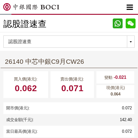

認股證速查
26140 中芯中銀C9月CW26
-0.021
變動
買入價(港元):
賣出價(港元):
0.062
0.071
現價(港元)
0.064
開市價(港元):
0.072
成交金額(千元):
142.40
當日最高價(港元):
0.072