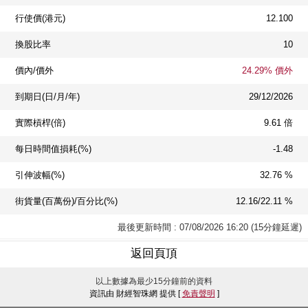
行使價(港元)
12.100
換股比率
10
價內/價外
24.29% 價外
到期日(日/月/年)
29/12/2026
實際槓桿(倍)
9.61 倍
每日時間值損耗(%)
-1.48
引伸波幅(%)
32.76 %
街貨量(百萬份)/百分比(%)
12.16/22.11 %
最後更新時間 : 07/08/2026 16:20 (15分鐘延遲)
返回頁頂
以上數據為最少15分鐘前的資料
資訊由 財經智珠網 提供 [
免責聲明
]