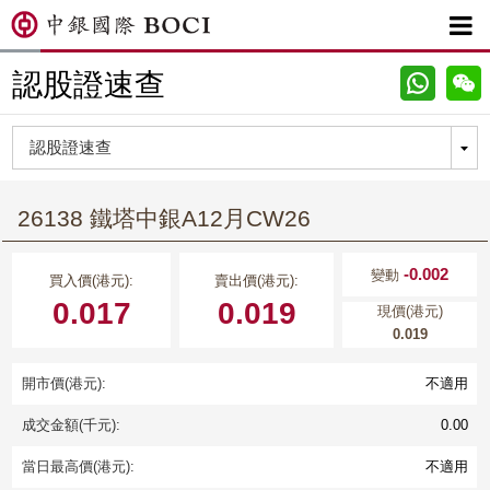

認股證速查
26138 鐵塔中銀A12月CW26
-0.002
變動
買入價(港元):
賣出價(港元):
0.017
0.019
現價(港元)
0.019
開市價(港元):
不適用
成交金額(千元):
0.00
當日最高價(港元):
不適用