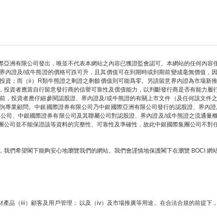
際亞洲有限公司發出，唯並不代表本網站之內容已獲證監會認可。本網站的任何內容
界內證及/或牛熊證的價格可跌可升，且其價值可在到期時或到期前變成毫無價值，
部投資；而（ii）R類牛熊證之剩證之剩餘價值則可能爲零。另請留意界內證為市場新
，投資者應當自行留意發行商的信譽可靠性及償債能力，以判斷發行商是否有能力履
前，投資者應仔細參閱認股證、界內證及/或牛熊證的有關上市文件（及任何該文件
詢專業顧問。中銀國際證券有限公司乃中銀國際亞洲有限公司發行的認股證、界內證
限公司、中銀國際證券有限公司及其聯屬公司對認股證、界內證及/或牛熊證之流通量
團公司並不能保證該等資料的完整性、可靠性及準確性，故此中銀國際集團公司不對
我們希望閣下能夠安心地瀏覽我們的網站。我們會謹慎地保護閣下在瀏覽 BOCI 
財產品（iii）顧客及用戶管理； 以及（iv）及市場推廣等用途。在合法合規的前