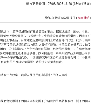
最後更新時間 : 07/08/2026 16:20 (15分鐘延遲)
資訊由 財經智珠網 提供 [
免責聲明
]
僅供參考，並不構成對任何投資買賣的要約、招攬或邀請、誘使、申述、
因而引致投資全盤損失。謹請注意，牛熊證設有強制收回機制，因此有可
推出的上市產品，目前港交所沒有類似的上市產品可作比較。此外，由中
行其所發行的結構性産品內應付之責任和義務。本產品並無抵押品，如發
之附錄）及有關補充上市文件所載的詳情（包括風險因素），充份瞭解産
及/或牛熊證之流通量提供者，亦可能是唯一為中銀國際亞洲有限公司所
概不作任何聲明或保證。中銀國際亞洲有限公司或其聯屬公司（「中銀國
任何資料的不准確或遺漏而引致的損失或損害負責。
網站過程中所收集、處理以及使用的有關閣下的個人資料。
提下，我們會使用閣下的個人資料向閣下介紹我們的產品和服務。閣下的個人