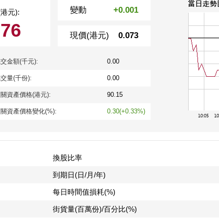
變動
+0.001
港元):
076
現價(港元)
0.073
交金額(千元):
0.00
交量(千份):
0.00
關資產價格(港元):
90.15
關資產價格變化(%):
0.30(+0.33%)
換股比率
到期日(日/月/年)
每日時間值損耗(%)
街貨量(百萬份)/百分比(%)