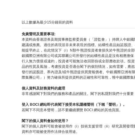
以上數據為最少15分鐘前的資料
免責聲明及重要事項:
本資料由香港證券及期貨事務監察委員會（「證監會」）持牌人中銀國
建議或推薦。過往的表現並非未來表現的指標。結構性産品如認股證、
能提早終止，在此情況下（i）N類牛熊證投資者會損失於牛熊證的全
銀國際亞洲有限公司或其聯屬公司所發行的結構性産品是沒有相應擔保
行人無力償債或違約，投資者可能無法收回部份或全部應收款項。投資
品的性質及風險，考慮投資是否適合閣下的個別情況，如有需要，應咨
發行的認股證、界內證及/或牛熊證提供買賣報價者。中銀國際亞洲有
際集團公司」）努力確保所提供資料的正確性和可靠性，惟中銀國際集
個人資料及財務資料的處理
非常感謝閣下對我們的服務和產品的關注。閣下的私隱對我們十分重要，
登入 BOCI 網站即代表閣下接受本私隱權聲明（下稱「聲明」）。
若閣下不同意本聲明，請不要繼續瀏覽 BOCI 網站的其他頁面。
閣下的個人資料會如何使用？
閣下的個人資料可能會被使用作（i）技術支援管理（ii）研究及開發理
資料亦可能被使用作法律合規用途。