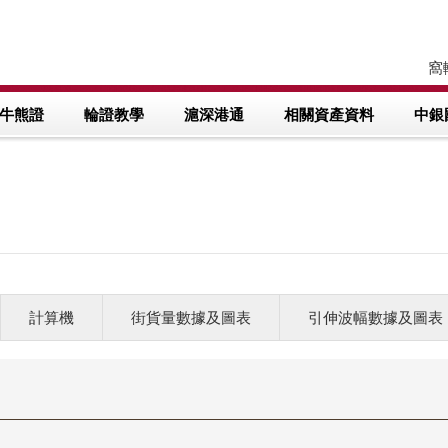
窩輪
牛熊證
輪證教學
滬深港通
相關資產資料
中銀
計算機
街貨量數據及圖表
引伸波幅數據及圖表