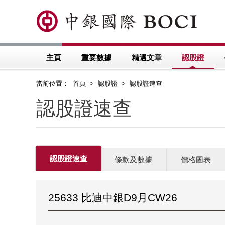
主頁
重要數據
精選文章
認股證
當前位置： 首頁 > 認股證 > 認股證速查
認股證速查
認股證速查
條款及數據
價格圖表
25633 比迪中銀D9月CW26