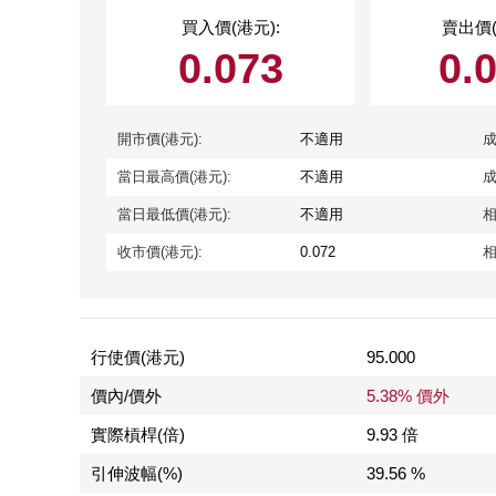
買入價(港元):
賣出價(
0.073
0.
開市價(港元):
不適用
成
當日最高價(港元):
不適用
成
當日最低價(港元):
不適用
相
收市價(港元):
0.072
相
行使價(港元)
95.000
價內/價外
5.38% 價外
實際槓桿(倍)
9.93 倍
引伸波幅(%)
39.56 %