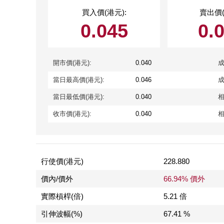
買入價(港元):
賣出價(
0.045
0.
開市價(港元):
0.040
成
當日最高價(港元):
0.046
成
當日最低價(港元):
0.040
相
收市價(港元):
0.040
相
行使價(港元)
228.880
價內/價外
66.94% 價外
實際槓桿(倍)
5.21 倍
引伸波幅(%)
67.41 %