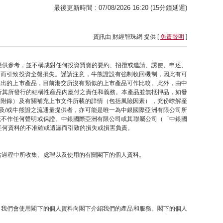
最後更新時間 : 07/08/2026 16:20 (15分鐘延遲)
資訊由 財經智珠網 提供 [
免責聲明
]
僅供參考，並不構成對任何投資買賣的要約、招攬或邀請、誘使、申述、
因而引致投資全盤損失。謹請注意，牛熊證設有強制收回機制，因此有可
推出的上市產品，目前港交所沒有類似的上市產品可作比較。此外，由中
行其所發行的結構性産品內應付之責任和義務。本產品並無抵押品，如發
之附錄）及有關補充上市文件所載的詳情（包括風險因素），充份瞭解産
及/或牛熊證之流通量提供者，亦可能是唯一為中銀國際亞洲有限公司所
概不作任何聲明或保證。中銀國際亞洲有限公司或其聯屬公司（「中銀國
任何資料的不准確或遺漏而引致的損失或損害負責。
網站過程中所收集、處理以及使用的有關閣下的個人資料。
提下，我們會使用閣下的個人資料向閣下介紹我們的產品和服務。閣下的個人