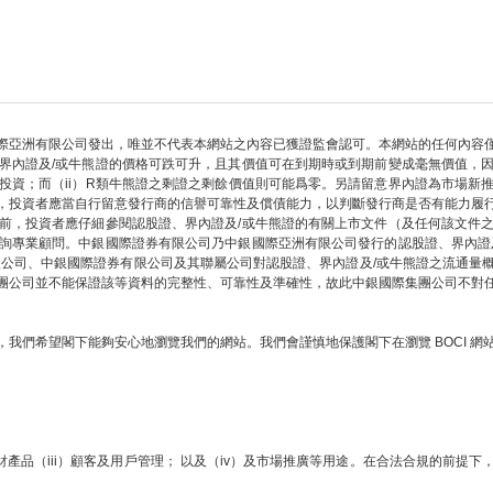
際亞洲有限公司發出，唯並不代表本網站之內容已獲證監會認可。本網站的任何內容
界內證及/或牛熊證的價格可跌可升，且其價值可在到期時或到期前變成毫無價值，
部投資；而（ii）R類牛熊證之剩證之剩餘價值則可能爲零。另請留意界內證為市場新
，投資者應當自行留意發行商的信譽可靠性及償債能力，以判斷發行商是否有能力履
前，投資者應仔細參閱認股證、界內證及/或牛熊證的有關上市文件（及任何該文件
詢專業顧問。中銀國際證券有限公司乃中銀國際亞洲有限公司發行的認股證、界內證
限公司、中銀國際證券有限公司及其聯屬公司對認股證、界內證及/或牛熊證之流通量
團公司並不能保證該等資料的完整性、可靠性及準確性，故此中銀國際集團公司不對
我們希望閣下能夠安心地瀏覽我們的網站。我們會謹慎地保護閣下在瀏覽 BOCI 
財產品（iii）顧客及用戶管理； 以及（iv）及市場推廣等用途。在合法合規的前