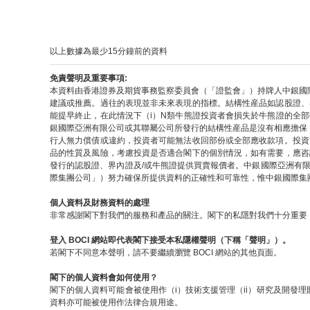
以上數據為最少15分鐘前的資料
免責聲明及重要事項:
本資料由香港證券及期貨事務監察委員會（「證監會」）持牌人中銀國
建議或推薦。過往的表現並非未來表現的指標。結構性産品如認股證、
能提早終止，在此情況下（i）N類牛熊證投資者會損失於牛熊證的全
銀國際亞洲有限公司或其聯屬公司所發行的結構性産品是沒有相應擔保
行人無力償債或違約，投資者可能無法收回部份或全部應收款項。投資
品的性質及風險，考慮投資是否適合閣下的個別情況，如有需要，應咨
發行的認股證、界內證及/或牛熊證提供買賣報價者。中銀國際亞洲有
際集團公司」）努力確保所提供資料的正確性和可靠性，惟中銀國際集
個人資料及財務資料的處理
非常感謝閣下對我們的服務和產品的關注。閣下的私隱對我們十分重要，
登入 BOCI 網站即代表閣下接受本私隱權聲明（下稱「聲明」）。
若閣下不同意本聲明，請不要繼續瀏覽 BOCI 網站的其他頁面。
閣下的個人資料會如何使用？
閣下的個人資料可能會被使用作（i）技術支援管理（ii）研究及開發理
資料亦可能被使用作法律合規用途。