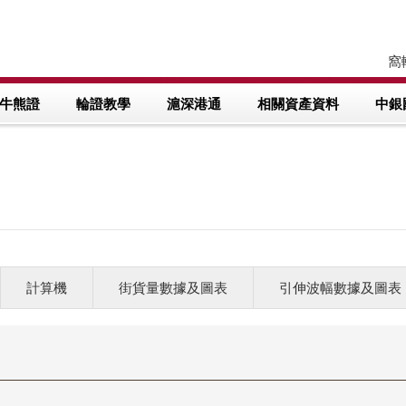
窩輪
牛熊證
輪證教學
滬深港通
相關資產資料
中銀
計算機
街貨量數據及圖表
引伸波幅數據及圖表