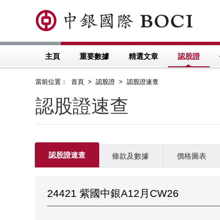
主頁
重要數據
精選文章
認股證
當前位置： 首頁 > 認股證 > 認股證速查
認股證速查
認股證速查
條款及數據
價格圖表
24421 紫國中銀A12月CW26