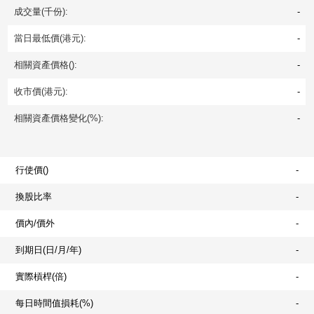
成交量(千份):
-
當日最低價(港元):
-
相關資產價格():
-
收市價(港元):
-
相關資產價格變化(%):
-
行使價()
-
換股比率
-
價內/價外
-
到期日(日/月/年)
-
實際槓桿(倍)
-
每日時間值損耗(%)
-