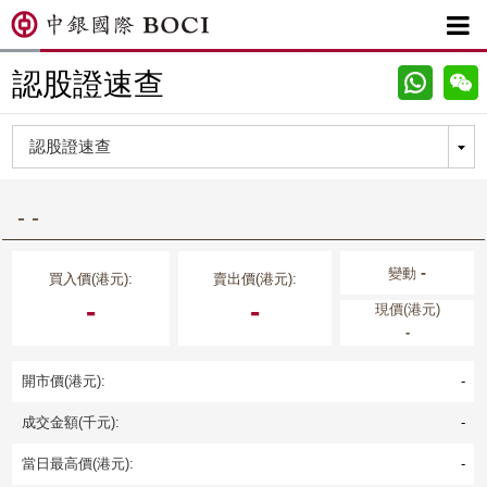

認股證速查
- -
-
變動
買入價(港元):
賣出價(港元):
-
-
現價(港元)
-
開市價(港元):
-
成交金額(千元):
-
當日最高價(港元):
-