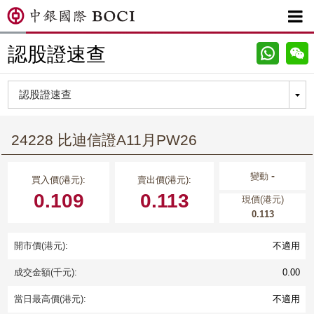

認股證速查
24228 比迪信證A11月PW26
-
變動
買入價(港元):
賣出價(港元):
0.109
0.113
現價(港元)
0.113
開市價(港元):
不適用
成交金額(千元):
0.00
當日最高價(港元):
不適用