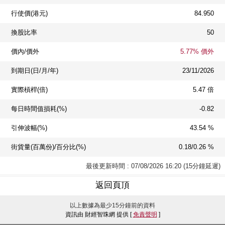
行使價(港元)
84.950
換股比率
50
價內/價外
5.77% 價外
到期日(日/月/年)
23/11/2026
實際槓桿(倍)
5.47 倍
每日時間值損耗(%)
-0.82
引伸波幅(%)
43.54 %
街貨量(百萬份)/百分比(%)
0.18/0.26 %
最後更新時間 : 07/08/2026 16:20 (15分鐘延遲)
返回頁頂
以上數據為最少15分鐘前的資料
資訊由 財經智珠網 提供 [
免責聲明
]