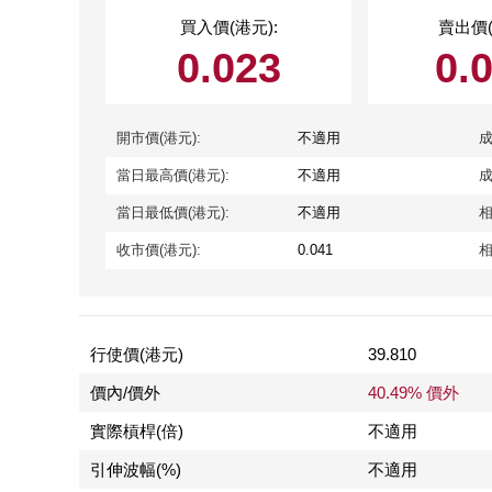
買入價(港元):
賣出價(
0.023
0.
開市價(港元):
不適用
成
當日最高價(港元):
不適用
成
當日最低價(港元):
不適用
相
收市價(港元):
0.041
相
行使價(港元)
39.810
價內/價外
40.49% 價外
實際槓桿(倍)
不適用
引伸波幅(%)
不適用