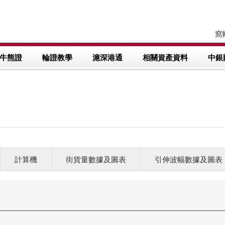
窩輪
牛熊證
輪證教學
滬深港通
相關資產資料
中銀
計算機
街貨量數據及圖表
引伸波幅數據及圖表