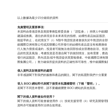
以上數據為最少15分鐘前的資料
免責聲明及重要事項:
本資料由香港證券及期貨事務監察委員會（「證監會」）持牌人中銀國
建議或推薦。過往的表現並非未來表現的指標。結構性産品如認股證、
能提早終止，在此情況下（i）N類牛熊證投資者會損失於牛熊證的全
銀國際亞洲有限公司或其聯屬公司所發行的結構性産品是沒有相應擔保
行人無力償債或違約，投資者可能無法收回部份或全部應收款項。投資
品的性質及風險，考慮投資是否適合閣下的個別情況，如有需要，應咨
發行的認股證、界內證及/或牛熊證提供買賣報價者。中銀國際亞洲有
際集團公司」）努力確保所提供資料的正確性和可靠性，惟中銀國際集
個人資料及財務資料的處理
非常感謝閣下對我們的服務和產品的關注。閣下的私隱對我們十分重要，
登入 BOCI 網站即代表閣下接受本私隱權聲明（下稱「聲明」）。
若閣下不同意本聲明，請不要繼續瀏覽 BOCI 網站的其他頁面。
閣下的個人資料會如何使用？
閣下的個人資料可能會被使用作（i）技術支援管理（ii）研究及開發理
資料亦可能被使用作法律合規用途。