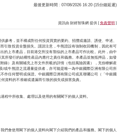
最後更新時間 : 07/08/2026 16:20 (15分鐘延遲)
資訊由 財經智珠網 提供 [
免責聲明
]
僅供參考，並不構成對任何投資買賣的要約、招攬或邀請、誘使、申述、
因而引致投資全盤損失。謹請注意，牛熊證設有強制收回機制，因此有可
推出的上市產品，目前港交所沒有類似的上市產品可作比較。此外，由中
行其所發行的結構性産品內應付之責任和義務。本產品並無抵押品，如發
之附錄）及有關補充上市文件所載的詳情（包括風險因素），充份瞭解産
及/或牛熊證之流通量提供者，亦可能是唯一為中銀國際亞洲有限公司所
概不作任何聲明或保證。中銀國際亞洲有限公司或其聯屬公司（「中銀國
任何資料的不准確或遺漏而引致的損失或損害負責。
網站過程中所收集、處理以及使用的有關閣下的個人資料。
提下，我們會使用閣下的個人資料向閣下介紹我們的產品和服務。閣下的個人