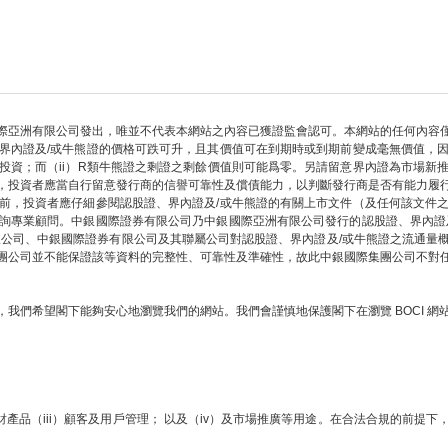
際亞洲有限公司發出，唯並不代表本網站之內容已獲證監會認可。本網站的任何內容
界內證及/或牛熊證的價格可跌可升，且其價值可在到期時或到期前變成毫無價值，
部投資；而（ii）R類牛熊證之剩證之剩餘價值則可能爲零。另請留意界內證為市場新
，投資者應當自行留意發行商的信譽可靠性及償債能力，以判斷發行商是否有能力履
前，投資者應仔細參閱認股證、界內證及/或牛熊證的有關上市文件（及任何該文件
詢專業顧問。中銀國際證券有限公司乃中銀國際亞洲有限公司發行的認股證、界內證
限公司、中銀國際證券有限公司及其聯屬公司對認股證、界內證及/或牛熊證之流通量
團公司並不能保證該等資料的完整性、可靠性及準確性，故此中銀國際集團公司不對
我們希望閣下能夠安心地瀏覽我們的網站。我們會謹慎地保護閣下在瀏覽 BOCI 
財產品（iii）顧客及用戶管理； 以及（iv）及市場推廣等用途。在合法合規的前