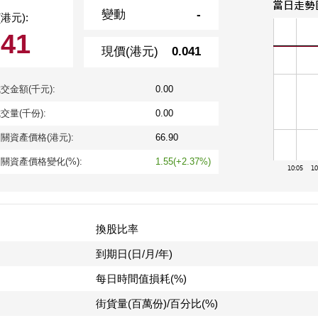
變動
-
港元):
041
現價(港元)
0.041
交金額(千元):
0.00
交量(千份):
0.00
關資產價格(港元):
66.90
關資產價格變化(%):
1.55(+2.37%)
換股比率
到期日(日/月/年)
每日時間值損耗(%)
街貨量(百萬份)/百分比(%)