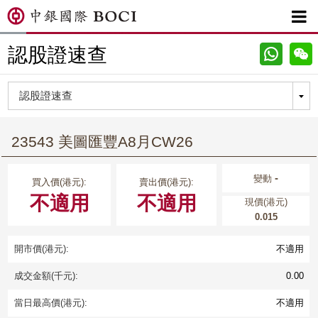

認股證速查
23543 美圖匯豐A8月CW26
-
變動
買入價(港元):
賣出價(港元):
不適用
不適用
現價(港元)
0.015
開市價(港元):
不適用
成交金額(千元):
0.00
當日最高價(港元):
不適用