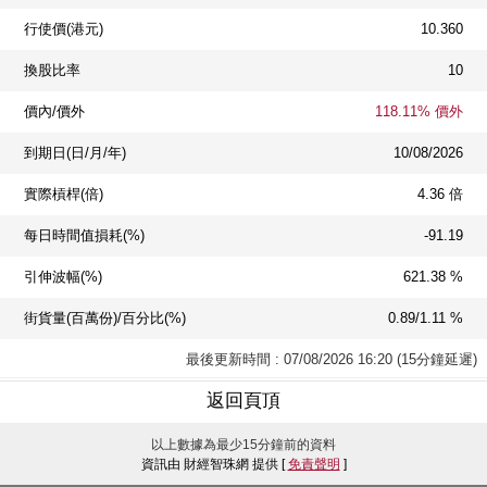
行使價(港元)
10.360
換股比率
10
價內/價外
118.11% 價外
到期日(日/月/年)
10/08/2026
實際槓桿(倍)
4.36 倍
每日時間值損耗(%)
-91.19
引伸波幅(%)
621.38 %
街貨量(百萬份)/百分比(%)
0.89/1.11 %
最後更新時間 : 07/08/2026 16:20 (15分鐘延遲)
返回頁頂
以上數據為最少15分鐘前的資料
資訊由 財經智珠網 提供 [
免責聲明
]