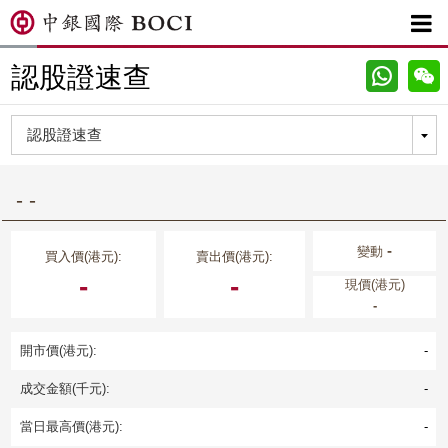

認股證速查
- -
-
變動
買入價(港元):
賣出價(港元):
-
-
現價(港元)
-
開市價(港元):
-
成交金額(千元):
-
當日最高價(港元):
-