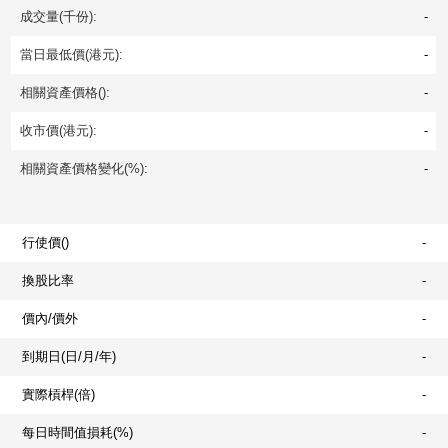
成交量(千份):
-
當日最低價(港元):
-
相關資產價格():
-
收市價(港元):
-
相關資產價格變化(%):
-
行使價()
-
換股比率
-
價內/價外
-
到期日(日/月/年)
-
實際槓桿(倍)
-
每日時間值損耗(%)
-