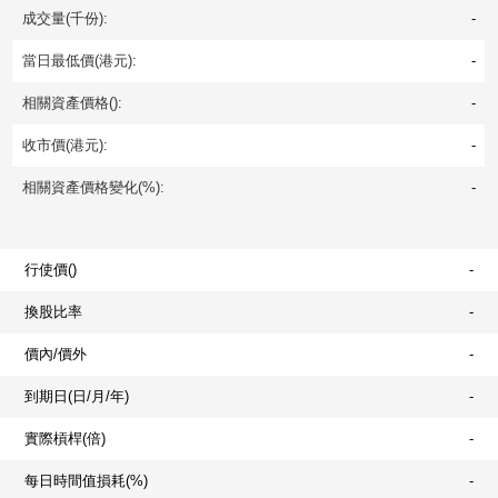
成交量(千份):
-
當日最低價(港元):
-
相關資產價格():
-
收市價(港元):
-
相關資產價格變化(%):
-
行使價()
-
換股比率
-
價內/價外
-
到期日(日/月/年)
-
實際槓桿(倍)
-
每日時間值損耗(%)
-