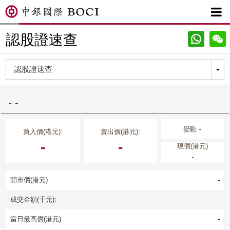

認股證速查
- -
-
變動
買入價(港元):
賣出價(港元):
-
-
現價(港元)
-
開市價(港元):
-
成交金額(千元):
-
當日最高價(港元):
-