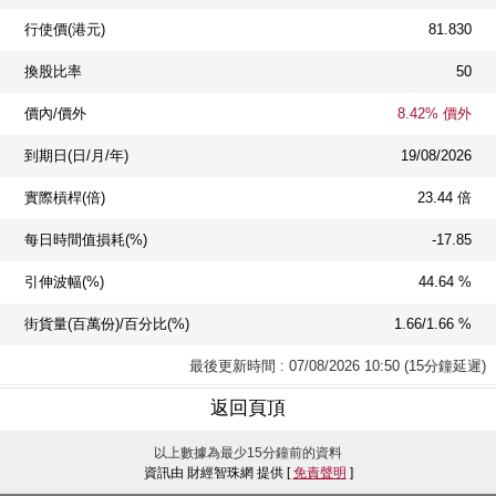
行使價(港元)
81.830
換股比率
50
價內/價外
8.42% 價外
到期日(日/月/年)
19/08/2026
實際槓桿(倍)
23.44 倍
每日時間值損耗(%)
-17.85
引伸波幅(%)
44.64 %
街貨量(百萬份)/百分比(%)
1.66/1.66 %
最後更新時間 : 07/08/2026 10:50 (15分鐘延遲)
返回頁頂
以上數據為最少15分鐘前的資料
資訊由 財經智珠網 提供 [
免責聲明
]