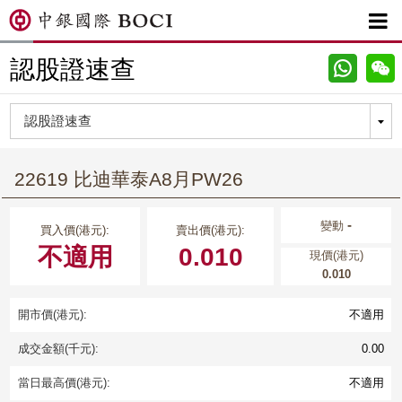

認股證速查
22619 比迪華泰A8月PW26
-
變動
買入價(港元):
賣出價(港元):
不適用
0.010
現價(港元)
0.010
開市價(港元):
不適用
成交金額(千元):
0.00
當日最高價(港元):
不適用