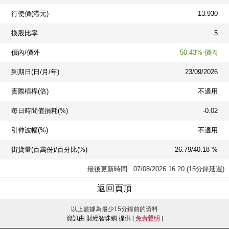
行使價(港元)
13.930
換股比率
5
價內/價外
50.43% 價內
到期日(日/月/年)
23/09/2026
實際槓桿(倍)
不適用
每日時間值損耗(%)
-0.02
引伸波幅(%)
不適用
街貨量(百萬份)/百分比(%)
26.79/40.18 %
最後更新時間 : 07/08/2026 16:20 (15分鐘延遲)
返回頁頂
以上數據為最少15分鐘前的資料
資訊由 財經智珠網 提供 [
免責聲明
]