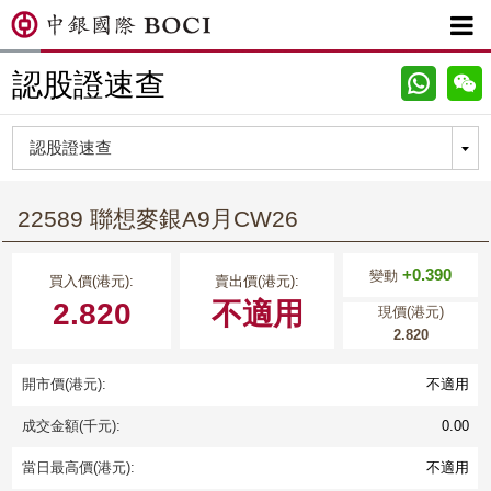

認股證速查
22589 聯想麥銀A9月CW26
+0.390
變動
買入價(港元):
賣出價(港元):
2.820
不適用
現價(港元)
2.820
開市價(港元):
不適用
成交金額(千元):
0.00
當日最高價(港元):
不適用