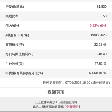
行使價(港元)
81.830
換股比率
50
價內/價外
9.23% 價外
到期日(日/月/年)
19/08/2026
實際槓桿(倍)
22.23 倍
每日時間值損耗(%)
-18.40
引伸波幅(%)
47.62 %
街貨量(百萬份)/百分比(%)
6.41/8.01 %
最後更新時間 : 07/08/2026 16:20 (15分鐘延遲)
返回頁頂
以上數據為最少15分鐘前的資料
資訊由 財經智珠網 提供 [
免責聲明
]