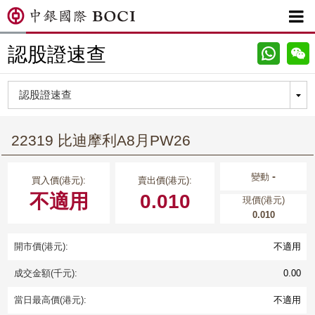

認股證速查
22319 比迪摩利A8月PW26
-
變動
買入價(港元):
賣出價(港元):
不適用
0.010
現價(港元)
0.010
開市價(港元):
不適用
成交金額(千元):
0.00
當日最高價(港元):
不適用