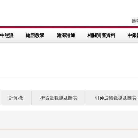
窩輪
牛熊證
輪證教學
滬深港通
相關資產資料
中銀
計算機
街貨量數據及圖表
引伸波幅數據及圖表