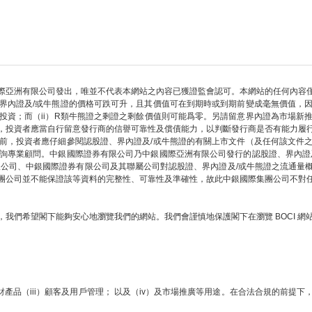
際亞洲有限公司發出，唯並不代表本網站之內容已獲證監會認可。本網站的任何內容
界內證及/或牛熊證的價格可跌可升，且其價值可在到期時或到期前變成毫無價值，
部投資；而（ii）R類牛熊證之剩證之剩餘價值則可能爲零。另請留意界內證為市場新
，投資者應當自行留意發行商的信譽可靠性及償債能力，以判斷發行商是否有能力履
前，投資者應仔細參閱認股證、界內證及/或牛熊證的有關上市文件（及任何該文件
詢專業顧問。中銀國際證券有限公司乃中銀國際亞洲有限公司發行的認股證、界內證
限公司、中銀國際證券有限公司及其聯屬公司對認股證、界內證及/或牛熊證之流通量
團公司並不能保證該等資料的完整性、可靠性及準確性，故此中銀國際集團公司不對
我們希望閣下能夠安心地瀏覽我們的網站。我們會謹慎地保護閣下在瀏覽 BOCI 
財產品（iii）顧客及用戶管理； 以及（iv）及市場推廣等用途。在合法合規的前