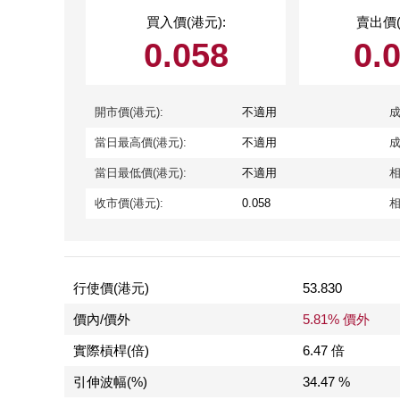
買入價(港元):
賣出價(
0.058
0.
開市價(港元):
不適用
成
當日最高價(港元):
不適用
成
當日最低價(港元):
不適用
相
收市價(港元):
0.058
相
行使價(港元)
53.830
價內/價外
5.81% 價外
實際槓桿(倍)
6.47 倍
引伸波幅(%)
34.47 %