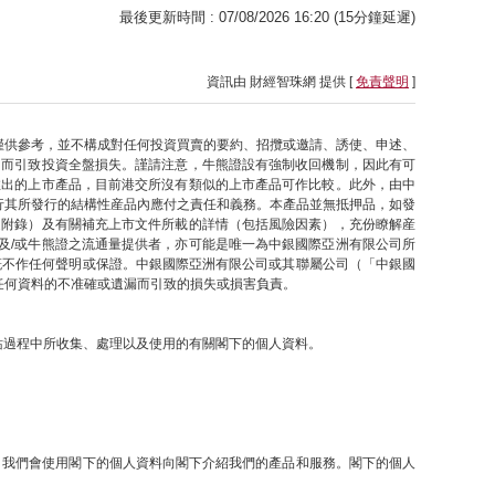
最後更新時間 : 07/08/2026 16:20 (15分鐘延遲)
資訊由 財經智珠網 提供 [
免責聲明
]
僅供參考，並不構成對任何投資買賣的要約、招攬或邀請、誘使、申述、
因而引致投資全盤損失。謹請注意，牛熊證設有強制收回機制，因此有可
推出的上市產品，目前港交所沒有類似的上市產品可作比較。此外，由中
行其所發行的結構性産品內應付之責任和義務。本產品並無抵押品，如發
之附錄）及有關補充上市文件所載的詳情（包括風險因素），充份瞭解産
及/或牛熊證之流通量提供者，亦可能是唯一為中銀國際亞洲有限公司所
概不作任何聲明或保證。中銀國際亞洲有限公司或其聯屬公司（「中銀國
任何資料的不准確或遺漏而引致的損失或損害負責。
網站過程中所收集、處理以及使用的有關閣下的個人資料。
提下，我們會使用閣下的個人資料向閣下介紹我們的產品和服務。閣下的個人