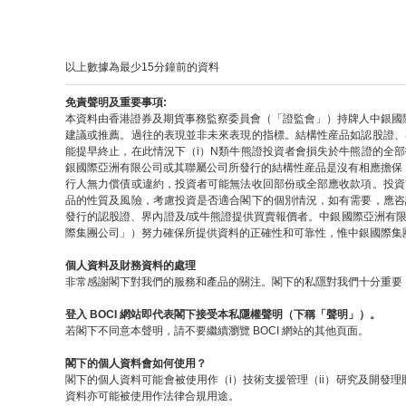
以上數據為最少15分鐘前的資料
免責聲明及重要事項:
本資料由香港證券及期貨事務監察委員會（「證監會」）持牌人中銀國
建議或推薦。過往的表現並非未來表現的指標。結構性産品如認股證、
能提早終止，在此情況下（i）N類牛熊證投資者會損失於牛熊證的全
銀國際亞洲有限公司或其聯屬公司所發行的結構性産品是沒有相應擔保
行人無力償債或違約，投資者可能無法收回部份或全部應收款項。投資
品的性質及風險，考慮投資是否適合閣下的個別情況，如有需要，應咨
發行的認股證、界內證及/或牛熊證提供買賣報價者。中銀國際亞洲有
際集團公司」）努力確保所提供資料的正確性和可靠性，惟中銀國際集
個人資料及財務資料的處理
非常感謝閣下對我們的服務和產品的關注。閣下的私隱對我們十分重要，
登入 BOCI 網站即代表閣下接受本私隱權聲明（下稱「聲明」）。
若閣下不同意本聲明，請不要繼續瀏覽 BOCI 網站的其他頁面。
閣下的個人資料會如何使用？
閣下的個人資料可能會被使用作（i）技術支援管理（ii）研究及開發理
資料亦可能被使用作法律合規用途。