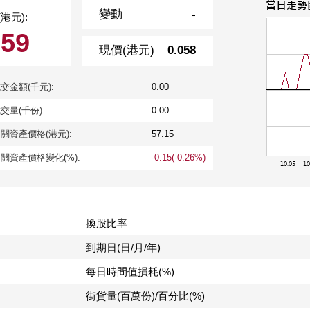
變動
-
港元):
059
現價(港元)
0.058
交金額(千元):
0.00
交量(千份):
0.00
關資產價格(港元):
57.15
關資產價格變化(%):
-0.15(-0.26%)
換股比率
到期日(日/月/年)
每日時間值損耗(%)
街貨量(百萬份)/百分比(%)