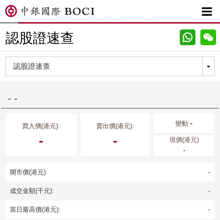

認股證速查
- -
-
變動
買入價(港元):
賣出價(港元):
-
-
現價(港元)
-
開市價(港元):
-
成交金額(千元):
-
當日最高價(港元):
-