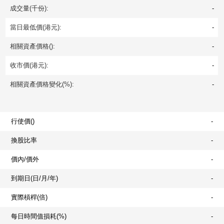
成交量(千份):
-
當日最低價(港元):
-
相關資產價格():
-
收市價(港元):
-
相關資產價格變化(%):
-
行使價()
-
換股比率
-
價內/價外
-
到期日(日/月/年)
-
實際槓桿(倍)
-
每日時間值損耗(%)
-