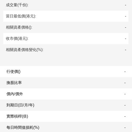
成交量(千份):
-
當日最低價(港元):
-
相關資產價格():
-
收市價(港元):
-
相關資產價格變化(%):
-
行使價()
-
換股比率
-
價內/價外
-
到期日(日/月/年)
-
實際槓桿(倍)
-
每日時間值損耗(%)
-