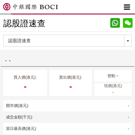

認股證速查
- -
-
變動
買入價(港元):
賣出價(港元):
-
-
現價(港元)
-
開市價(港元):
-
成交金額(千元):
-
當日最高價(港元):
-