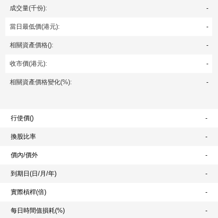
成交量(千份):
-
當日最低價(港元):
-
相關資產價格():
-
收市價(港元):
-
相關資產價格變化(%):
-
行使價()
-
換股比率
-
價內/價外
-
到期日(日/月/年)
-
實際槓桿(倍)
-
每日時間值損耗(%)
-