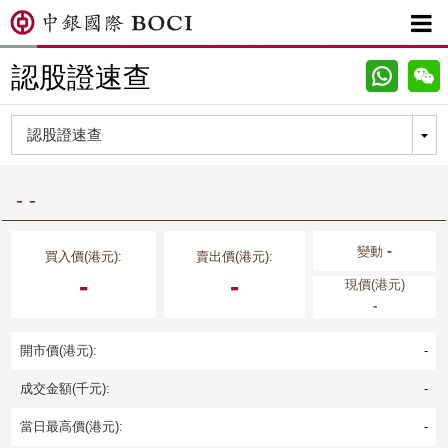

認股證速查
- -
-
變動
買入價(港元):
賣出價(港元):
-
-
現價(港元)
-
開市價(港元):
-
成交金額(千元):
-
當日最高價(港元):
-