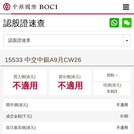

認股證速查
15533 中交中銀A9月CW26
-
變動
買入價(港元):
賣出價(港元):
不適用
不適用
現價(港元)
0.013
開市價(港元):
不適用
成交金額(千元):
0.00
當日最高價(港元):
不適用