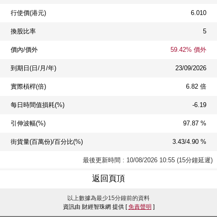
行使價(港元)
6.010
換股比率
5
價內/價外
59.42% 價外
到期日(日/月/年)
23/09/2026
實際槓桿(倍)
6.82 倍
每日時間值損耗(%)
-6.19
引伸波幅(%)
97.87 %
街貨量(百萬份)/百分比(%)
3.43/4.90 %
最後更新時間 : 10/08/2026 10:55 (15分鐘延遲)
返回頁頂
以上數據為最少15分鐘前的資料
資訊由 財經智珠網 提供 [
免責聲明
]